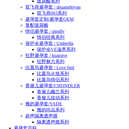
玻尿酸系列
双飞燕避孕套 / shuangfeiyan
双飞燕003系列
避孕套定制/避孕套OEM
复配玻尿酸
情侣避孕套 / qingllv
情侣经典系列
保护伞避孕套 / Umbrella
保护伞VE滋养系列
狂野避孕套 / kuangye
狂野魅力系列
比翼鸟避孕套 / Love bird
比翼鸟火辣系列
比翼鸟情侣系列
香黛儿避孕套/CHONDLER
香黛儿幽兰系列
香黛儿炫动系列
雅的避孕套/YADE
雅的尚品系列
超声隔离透声膜
隔离透声膜系列
避孕套百科