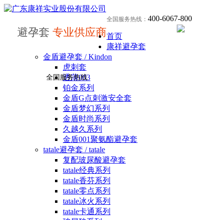
400-6067-800
全国服务热线：
避孕套
专业供应商
首页
康祥避孕套
金盾避孕套 / Kindon
虎刺套
透薄003
全国服务热线
铂金系列
金盾G点刺激安全套
金盾梦幻系列
金盾时尚系列
久越久系列
金盾001聚氨酯避孕套
tatale避孕套 / tatale
复配玻尿酸避孕套
tatale经典系列
tatale香芬系列
tatale零点系列
tatale冰火系列
tatale卡通系列