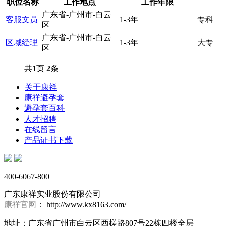
职位名称
工作地点
工作年限
广东省-广州市-白云
客服文员
1-3年
专科
区
广东省-广州市-白云
区域经理
1-3年
大专
区
共
1
页
2
条
关于康祥
康祥避孕套
避孕套百科
人才招聘
在线留言
产品证书下载
400-6067-800
广东康祥实业股份有限公司
康祥官网
： http://www.kx8163.com/
地址：广东省广州市白云区西槎路807号22栋四楼全层