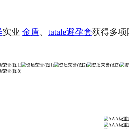
祥
实业
金盾
、
tatale避孕套
获得多项