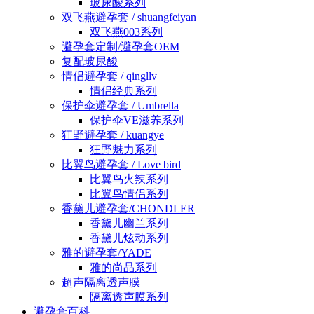
玻尿酸系列
双飞燕避孕套 / shuangfeiyan
双飞燕003系列
避孕套定制/避孕套OEM
复配玻尿酸
情侣避孕套 / qingllv
情侣经典系列
保护伞避孕套 / Umbrella
保护伞VE滋养系列
狂野避孕套 / kuangye
狂野魅力系列
比翼鸟避孕套 / Love bird
比翼鸟火辣系列
比翼鸟情侣系列
香黛儿避孕套/CHONDLER
香黛儿幽兰系列
香黛儿炫动系列
雅的避孕套/YADE
雅的尚品系列
超声隔离透声膜
隔离透声膜系列
避孕套百科