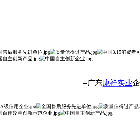
--广东
康祥实业
企