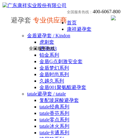
400-6067-800
全国服务热线：
避孕套
专业供应商
首页
康祥避孕套
金盾避孕套 / Kindon
虎刺套
透薄003
全国服务热线
铂金系列
金盾G点刺激安全套
金盾梦幻系列
金盾时尚系列
久越久系列
金盾001聚氨酯避孕套
tatale避孕套 / tatale
复配玻尿酸避孕套
tatale经典系列
tatale香芬系列
tatale零点系列
tatale冰火系列
tatale卡通系列