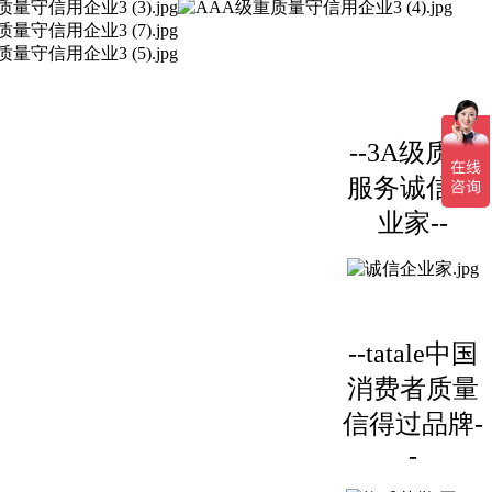
--3A级质量
服务诚信企
业家--
--tatale中国
消费者质量
信得过品牌-
-