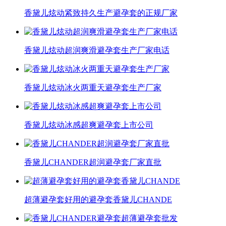
香黛儿炫动紧致持久生产避孕套的正规厂家
香黛儿炫动超润爽滑避孕套生产厂家电话
香黛儿炫动冰火两重天避孕套生产厂家
香黛儿炫动冰感超爽避孕套上市公司
香黛儿CHANDER超润避孕套厂家直批
超薄避孕套好用的避孕套香黛儿CHANDE