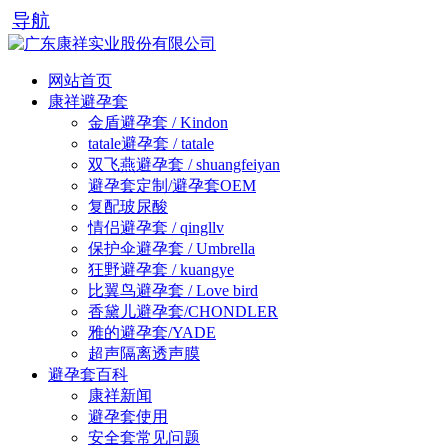
导航
网站首页
康祥避孕套
金盾避孕套 / Kindon
tatale避孕套 / tatale
双飞燕避孕套 / shuangfeiyan
避孕套定制/避孕套OEM
复配玻尿酸
情侣避孕套 / qingllv
保护伞避孕套 / Umbrella
狂野避孕套 / kuangye
比翼鸟避孕套 / Love bird
香黛儿避孕套/CHONDLER
雅的避孕套/YADE
超声隔离透声膜
避孕套百科
康祥新闻
避孕套使用
安全套常见问题