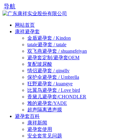
导航
网站首页
康祥避孕套
金盾避孕套 / Kindon
tatale避孕套 / tatale
双飞燕避孕套 / shuangfeiyan
避孕套定制/避孕套OEM
复配玻尿酸
情侣避孕套 / qingllv
保护伞避孕套 / Umbrella
狂野避孕套 / kuangye
比翼鸟避孕套 / Love bird
香黛儿避孕套/CHONDLER
雅的避孕套/YADE
超声隔离透声膜
避孕套百科
康祥新闻
避孕套使用
安全套常见问题