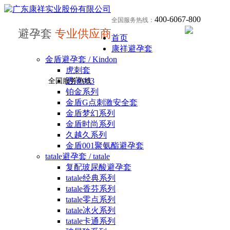
400-6067-800
全国服务热线：
避孕套
专业供应商
首页
康祥避孕套
金盾避孕套 / Kindon
虎刺套
透薄003
全国服务热线
铂金系列
金盾G点刺激安全套
金盾梦幻系列
金盾时尚系列
久越久系列
金盾001聚氨酯避孕套
tatale避孕套 / tatale
复配玻尿酸避孕套
tatale经典系列
tatale香芬系列
tatale零点系列
tatale冰火系列
tatale卡通系列