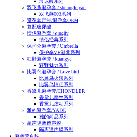
玻尿酸系列
双飞燕避孕套 / shuangfeiyan
双飞燕003系列
避孕套定制/避孕套OEM
复配玻尿酸
情侣避孕套 / qingllv
情侣经典系列
保护伞避孕套 / Umbrella
保护伞VE滋养系列
狂野避孕套 / kuangye
狂野魅力系列
比翼鸟避孕套 / Love bird
比翼鸟火辣系列
比翼鸟情侣系列
香黛儿避孕套/CHONDLER
香黛儿幽兰系列
香黛儿炫动系列
雅的避孕套/YADE
雅的尚品系列
超声隔离透声膜
隔离透声膜系列
避孕套百科