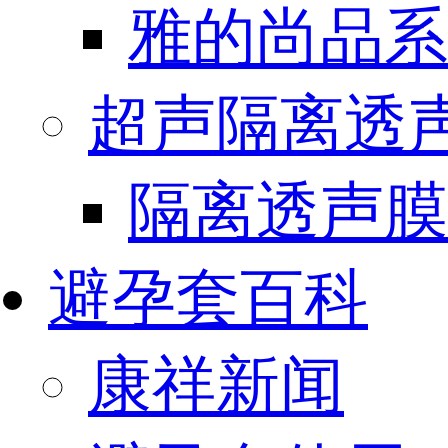
雅的尚品系
超声隔离透
隔离透声膜
避孕套百科
康祥新闻