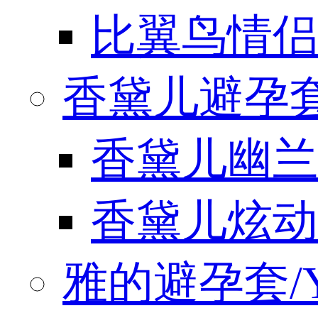
比翼鸟情侣
香黛儿避孕套/
香黛儿幽兰
香黛儿炫动
雅的避孕套/Y