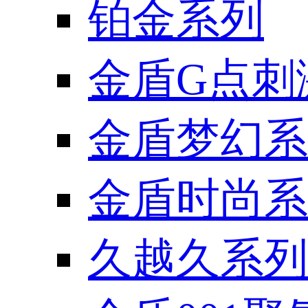
铂金系列
金盾G点刺
金盾梦幻系
金盾时尚系
久越久系列