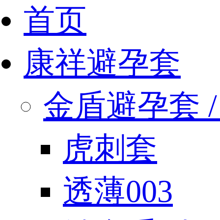
首页
康祥避孕套
金盾避孕套 / 
虎刺套
透薄003