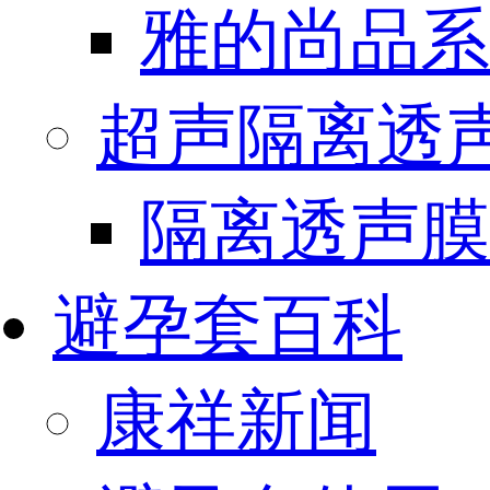
雅的尚品系
超声隔离透
隔离透声膜
避孕套百科
康祥新闻