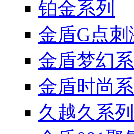
铂金系列
金盾G点刺
金盾梦幻系
金盾时尚系
久越久系列