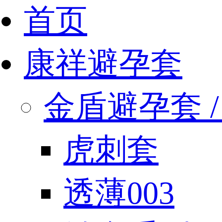
首页
康祥避孕套
金盾避孕套 / 
虎刺套
透薄003