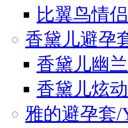
比翼鸟情侣
香黛儿避孕套/
香黛儿幽兰
香黛儿炫动
雅的避孕套/Y