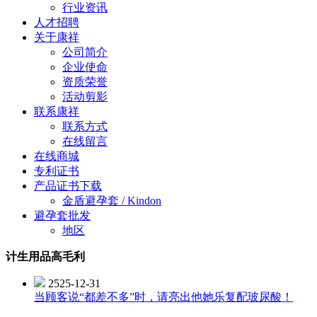
行业资讯
人才招聘
关于康祥
公司简介
企业使命
资质荣誉
活动剪影
联系康祥
联系方式
在线留言
在线商城
专利证书
产品证书下载
金盾避孕套 / Kindon
避孕套批发
地区
计生用品高毛利
2525-12-31
当顾客说“都差不多”时，请亮出他她乐复配玻尿酸！