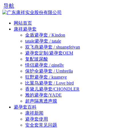
导航
网站首页
康祥避孕套
金盾避孕套 / Kindon
tatale避孕套 / tatale
双飞燕避孕套 / shuangfeiyan
避孕套定制/避孕套OEM
复配玻尿酸
情侣避孕套 / qingllv
保护伞避孕套 / Umbrella
狂野避孕套 / kuangye
比翼鸟避孕套 / Love bird
香黛儿避孕套/CHONDLER
雅的避孕套/YADE
超声隔离透声膜
避孕套百科
康祥新闻
避孕套使用
安全套常见问题