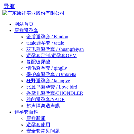
导航
网站首页
康祥避孕套
金盾避孕套 / Kindon
tatale避孕套 / tatale
双飞燕避孕套 / shuangfeiyan
避孕套定制/避孕套OEM
复配玻尿酸
情侣避孕套 / qingllv
保护伞避孕套 / Umbrella
狂野避孕套 / kuangye
比翼鸟避孕套 / Love bird
香黛儿避孕套/CHONDLER
雅的避孕套/YADE
超声隔离透声膜
避孕套百科
康祥新闻
避孕套使用
安全套常见问题