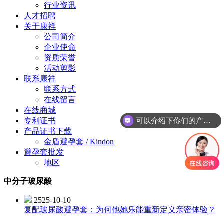
行业资讯
人才招聘
关于康祥
公司简介
企业使命
资质荣誉
活动剪影
联系康祥
联系方式
在线留言
在线商城
可以介绍下你们的产品么？
专利证书
产品证书下载
金盾避孕套 / Kindon
避孕套批发
地区
中分子玻尿酸
2525-10-10
复配玻尿酸避孕套：为何他她乐能重新定义亲密体验？