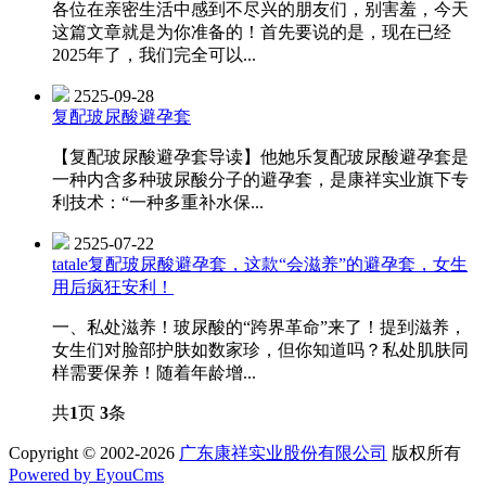
各位在亲密生活中感到不尽兴的朋友们，别害羞，今天
这篇文章就是为你准备的！首先要说的是，现在已经
2025年了，我们完全可以...
2525-09-28
复配玻尿酸避孕套
【复配玻尿酸避孕套导读】他她乐复配玻尿酸避孕套是
一种内含多种玻尿酸分子的避孕套，是康祥实业旗下专
利技术：“一种多重补水保...
2525-07-22
tatale复配玻尿酸避孕套，这款“会滋养”的避孕套，女生
用后疯狂安利！
一、私处滋养！玻尿酸的“跨界革命”来了！提到滋养，
女生们对脸部护肤如数家珍，但你知道吗？私处肌肤同
样需要保养！随着年龄增...
共
1
页
3
条
Copyright © 2002-2026
广东康祥实业股份有限公司
版权所有
Powered by EyouCms