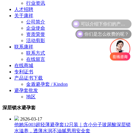
行业资讯
人才招聘
关于康祥
公司简介
可以介绍下你们的产品么？
企业使命
你们是怎么收费的呢？
资质荣誉
活动剪影
联系康祥
联系方式
在线留言
在线商城
专利证书
产品证书下载
金盾避孕套 / Kindon
避孕套批发
地区
深层锁水避孕套
2626-03-17
他她乐003超轻薄避孕套12只装｜含小分子玻尿酸深层锁
水滋养，透薄水润不油腻男用安全套