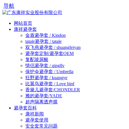
导航
网站首页
康祥避孕套
金盾避孕套 / Kindon
tatale避孕套 / tatale
双飞燕避孕套 / shuangfeiyan
避孕套定制/避孕套OEM
复配玻尿酸
情侣避孕套 / qingllv
保护伞避孕套 / Umbrella
狂野避孕套 / kuangye
比翼鸟避孕套 / Love bird
香黛儿避孕套/CHONDLER
雅的避孕套/YADE
超声隔离透声膜
避孕套百科
康祥新闻
避孕套使用
安全套常见问题