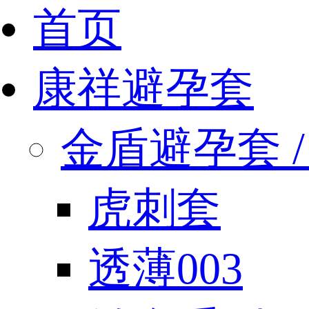
首页
康祥避孕套
金盾避孕套 / 
虎刺套
透薄003