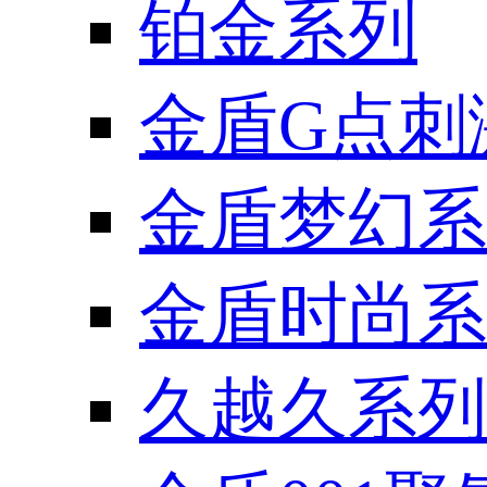
铂金系列
金盾G点刺
金盾梦幻系
金盾时尚系
久越久系列