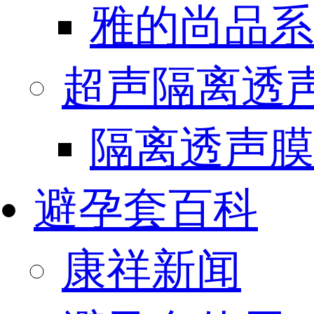
雅的尚品系
超声隔离透
隔离透声膜
避孕套百科
康祥新闻