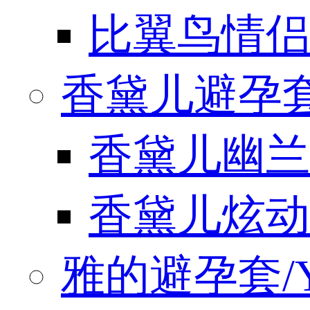
比翼鸟情侣
香黛儿避孕套/
香黛儿幽兰
香黛儿炫动
雅的避孕套/Y