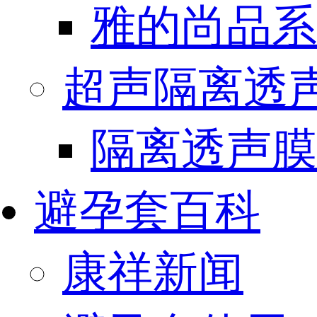
雅的尚品系
超声隔离透
隔离透声膜
避孕套百科
康祥新闻