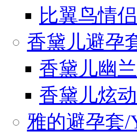
比翼鸟情侣
香黛儿避孕套/
香黛儿幽兰
香黛儿炫动
雅的避孕套/Y