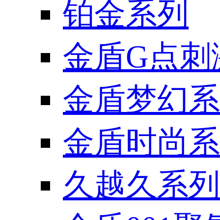
铂金系列
金盾G点刺
金盾梦幻系
金盾时尚系
久越久系列