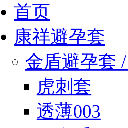
首页
康祥避孕套
金盾避孕套 / 
虎刺套
透薄003