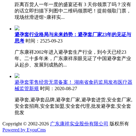
距离百货人一年一度的盛宴还有 3 天你领票了吗？没有
的话立即扫描下列图中二维码领票吧！提前领取门票，
现场丝滑进馆~康祥实...
避孕套行业格局与未来趋势：避孕套厂家23年的见证与
思考
时间：2525-09-23
广东康祥2002年进入避孕套生产行业，到今天已经23
年。二十多年来，广东康祥亲眼见证了中国避孕套产业
从起步、发展到成熟的...
避孕套零售经营无需备案！ 湖南省食药监局发布医疗器
械监管新规
时间：2020-08-27
避孕套,避孕套品牌,避孕套厂家,避孕套进货,安全套厂家,
安全套招商,安全套加盟,安全套代理,批发避孕套,安全套
批发
Copyright © 2002-2026
广东康祥实业股份有限公司
版权所有
Powered by EyouCms