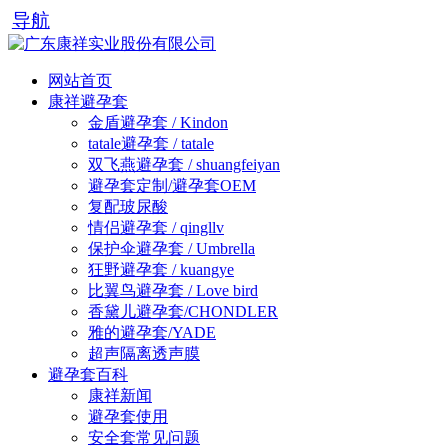
导航
网站首页
康祥避孕套
金盾避孕套 / Kindon
tatale避孕套 / tatale
双飞燕避孕套 / shuangfeiyan
避孕套定制/避孕套OEM
复配玻尿酸
情侣避孕套 / qingllv
保护伞避孕套 / Umbrella
狂野避孕套 / kuangye
比翼鸟避孕套 / Love bird
香黛儿避孕套/CHONDLER
雅的避孕套/YADE
超声隔离透声膜
避孕套百科
康祥新闻
避孕套使用
安全套常见问题