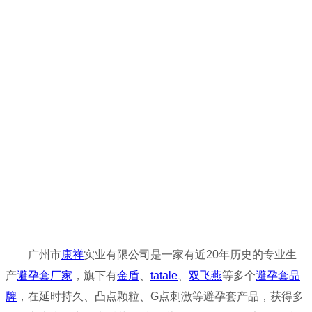
广州市
康祥
实业有限公司是一家有近20年历史的专业生
产
避孕套厂家
，旗下有
金盾
、
tatale
、
双飞燕
等多个
避孕套品
牌
，在延时持久、凸点颗粒、G点刺激等避孕套产品，获得多