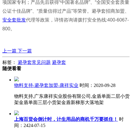
项国家专利；产品先后获得“中国著名品牌”、“全国安全套质量
公证十佳品牌”、“质量信得过产品”等荣誉。避孕套招商加盟、
安全套批发
代理等政策，详情咨询请拨打安全热线:400-6067-
800。
上一篇
下一篇
标签：
避孕套常见问题
避孕套
随便看看
物料支持-避孕套加盟-康祥实业
时间：2020-09-28
物料支持,广东康祥实业股份有限公司,金盾单面二层小货
架金盾单面三层小货架金盾新梯形大落地架
上海百货会倒计时，计生用品的商机千万要抓住！
时
间：2424-07-15