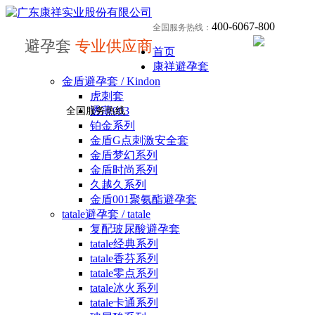
400-6067-800
全国服务热线：
避孕套
专业供应商
首页
康祥避孕套
金盾避孕套 / Kindon
虎刺套
透薄003
全国服务热线
铂金系列
金盾G点刺激安全套
金盾梦幻系列
金盾时尚系列
久越久系列
金盾001聚氨酯避孕套
tatale避孕套 / tatale
复配玻尿酸避孕套
tatale经典系列
tatale香芬系列
tatale零点系列
tatale冰火系列
tatale卡通系列