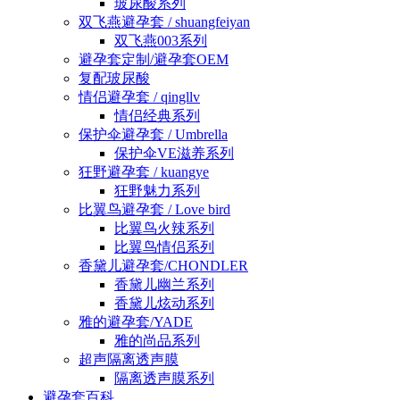
玻尿酸系列
双飞燕避孕套 / shuangfeiyan
双飞燕003系列
避孕套定制/避孕套OEM
复配玻尿酸
情侣避孕套 / qingllv
情侣经典系列
保护伞避孕套 / Umbrella
保护伞VE滋养系列
狂野避孕套 / kuangye
狂野魅力系列
比翼鸟避孕套 / Love bird
比翼鸟火辣系列
比翼鸟情侣系列
香黛儿避孕套/CHONDLER
香黛儿幽兰系列
香黛儿炫动系列
雅的避孕套/YADE
雅的尚品系列
超声隔离透声膜
隔离透声膜系列
避孕套百科