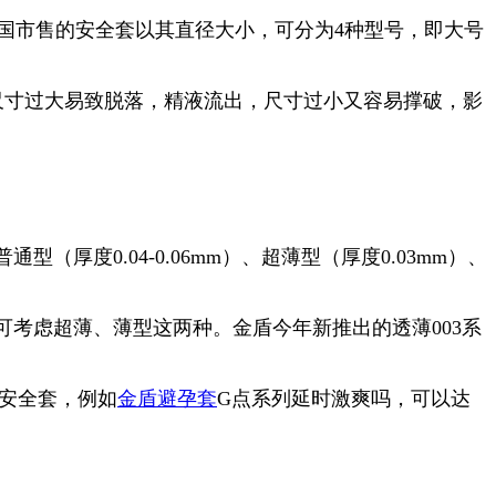
国市售的安全套以其直径大小，可分为
4
种型号，即大号
尺寸过大易致脱落，精液流出，尺寸过小又容易撑破，影
普通型（厚度
0.04-0.06mm
）、超薄型（厚度
0.03mm
）、
可考虑超薄、薄型这两种。金盾今年新推出的透薄
003
系
安全套，例如
金盾避孕套
G
点系列延时激爽吗，可以达