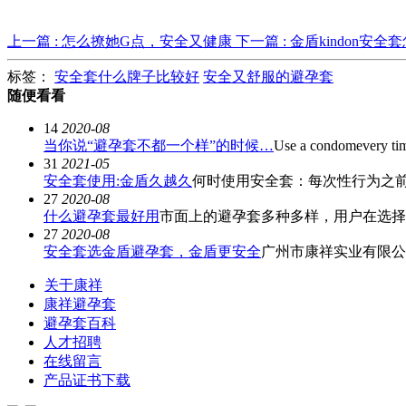
上一篇 : 怎么撩她G点，安全又健康
下一篇 : 金盾kindon安全
标签：
安全套什么牌子比较好
安全又舒服的避孕套
随便看看
14
2020-08
当你说“避孕套不都一个样”的时候…
Use a condomevery 
31
2021-05
安全套使用:金盾久越久
何时使用安全套：每次性行为之前
27
2020-08
什么避孕套最好用
市面上的避孕套多种多样，用户在选择时
27
2020-08
安全套选金盾避孕套，金盾更安全
广州市康祥实业有限公司
关于康祥
康祥避孕套
避孕套百科
人才招聘
在线留言
产品证书下载