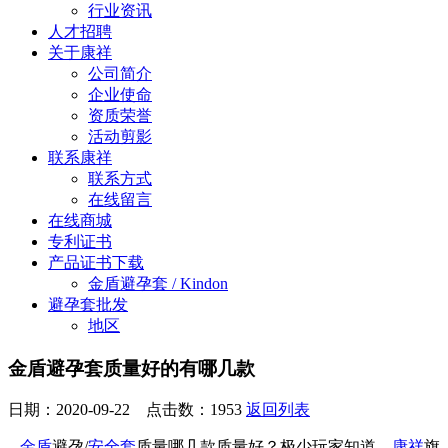
行业资讯
人才招聘
关于康祥
公司简介
企业使命
资质荣誉
活动剪影
联系康祥
联系方式
在线留言
在线商城
专利证书
产品证书下载
金盾避孕套 / Kindon
避孕套批发
地区
金盾避孕套质量好的有哪几款
日期：2020-09-22 点击数：
1953
返回列表
金盾
避孕/
安全套
质量哪几款质量好？极少玩家知道，
康祥
旗