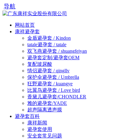
导航
网站首页
康祥避孕套
金盾避孕套 / Kindon
tatale避孕套 / tatale
双飞燕避孕套 / shuangfeiyan
避孕套定制/避孕套OEM
复配玻尿酸
情侣避孕套 / qingllv
保护伞避孕套 / Umbrella
狂野避孕套 / kuangye
比翼鸟避孕套 / Love bird
香黛儿避孕套/CHONDLER
雅的避孕套/YADE
超声隔离透声膜
避孕套百科
康祥新闻
避孕套使用
安全套常见问题