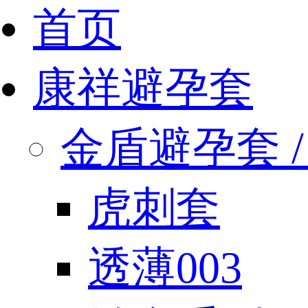
首页
康祥避孕套
金盾避孕套 / 
虎刺套
透薄003