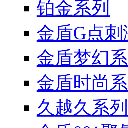
铂金系列
金盾G点刺
金盾梦幻系
金盾时尚系
久越久系列