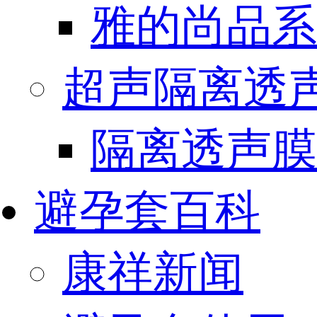
雅的尚品系
超声隔离透
隔离透声膜
避孕套百科
康祥新闻