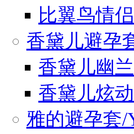
比翼鸟情侣
香黛儿避孕套/
香黛儿幽兰
香黛儿炫动
雅的避孕套/Y