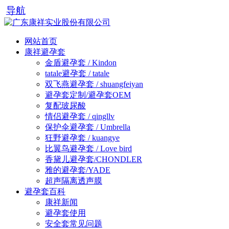
导航
网站首页
康祥避孕套
金盾避孕套 / Kindon
tatale避孕套 / tatale
双飞燕避孕套 / shuangfeiyan
避孕套定制/避孕套OEM
复配玻尿酸
情侣避孕套 / qingllv
保护伞避孕套 / Umbrella
狂野避孕套 / kuangye
比翼鸟避孕套 / Love bird
香黛儿避孕套/CHONDLER
雅的避孕套/YADE
超声隔离透声膜
避孕套百科
康祥新闻
避孕套使用
安全套常见问题