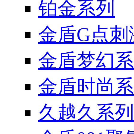
铂金系列
金盾G点刺
金盾梦幻系
金盾时尚系
久越久系列