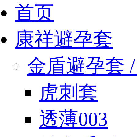
首页
康祥避孕套
金盾避孕套 / 
虎刺套
透薄003