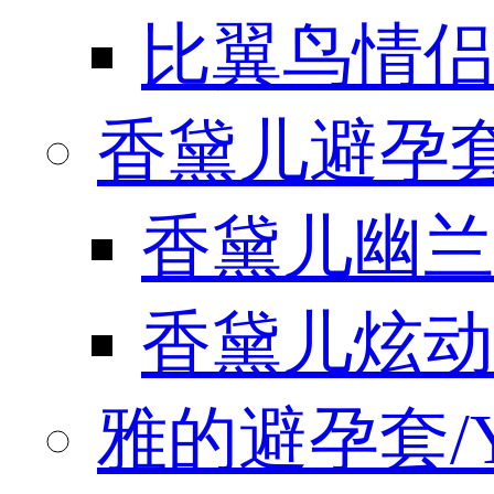
比翼鸟情侣
香黛儿避孕套/
香黛儿幽兰
香黛儿炫动
雅的避孕套/Y