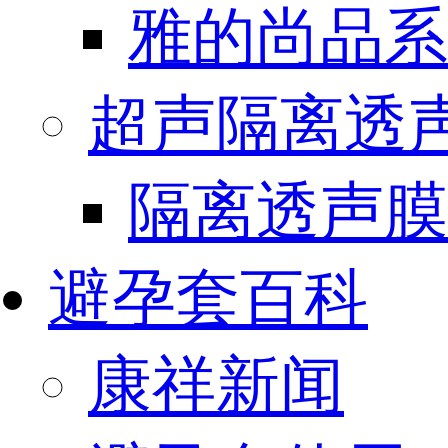
雅的尚品系
超声隔离透
隔离透声膜
避孕套百科
康祥新闻