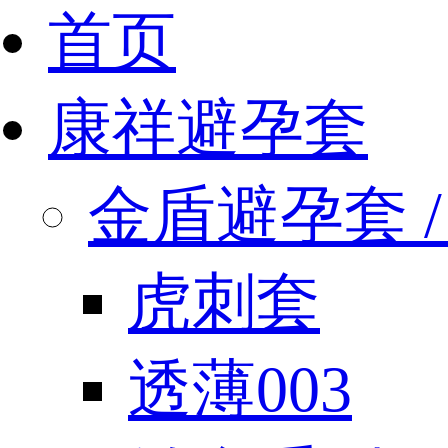
首页
康祥避孕套
金盾避孕套 / 
虎刺套
透薄003