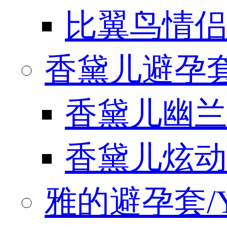
比翼鸟情侣
香黛儿避孕套/
香黛儿幽兰
香黛儿炫动
雅的避孕套/Y