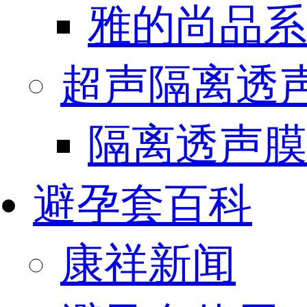
雅的尚品系
超声隔离透
隔离透声膜
避孕套百科
康祥新闻