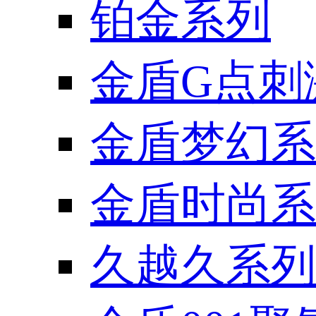
铂金系列
金盾G点刺
金盾梦幻系
金盾时尚系
久越久系列