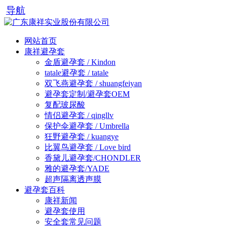
导航
网站首页
康祥避孕套
金盾避孕套 / Kindon
tatale避孕套 / tatale
双飞燕避孕套 / shuangfeiyan
避孕套定制/避孕套OEM
复配玻尿酸
情侣避孕套 / qingllv
保护伞避孕套 / Umbrella
狂野避孕套 / kuangye
比翼鸟避孕套 / Love bird
香黛儿避孕套/CHONDLER
雅的避孕套/YADE
超声隔离透声膜
避孕套百科
康祥新闻
避孕套使用
安全套常见问题