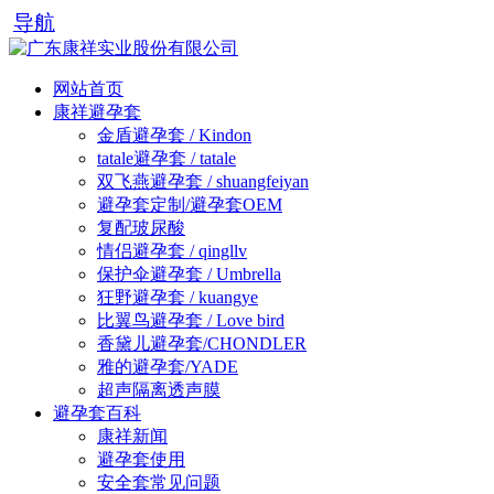
导航
网站首页
康祥避孕套
金盾避孕套 / Kindon
tatale避孕套 / tatale
双飞燕避孕套 / shuangfeiyan
避孕套定制/避孕套OEM
复配玻尿酸
情侣避孕套 / qingllv
保护伞避孕套 / Umbrella
狂野避孕套 / kuangye
比翼鸟避孕套 / Love bird
香黛儿避孕套/CHONDLER
雅的避孕套/YADE
超声隔离透声膜
避孕套百科
康祥新闻
避孕套使用
安全套常见问题