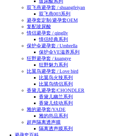
玻尿酸系列
双飞燕避孕套 / shuangfeiyan
双飞燕003系列
避孕套定制/避孕套OEM
复配玻尿酸
情侣避孕套 / qingllv
情侣经典系列
保护伞避孕套 / Umbrella
保护伞VE滋养系列
狂野避孕套 / kuangye
狂野魅力系列
比翼鸟避孕套 / Love bird
比翼鸟火辣系列
比翼鸟情侣系列
香黛儿避孕套/CHONDLER
香黛儿幽兰系列
香黛儿炫动系列
雅的避孕套/YADE
雅的尚品系列
超声隔离透声膜
隔离透声膜系列
避孕套百科