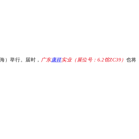
上海）举行。届时，
广东
康祥
实业（展位号：6.2馆ZC39）
也将