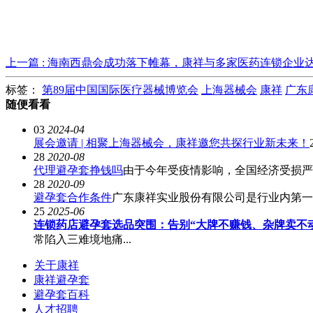
上一篇 : 海南西鼎会成功落下帷幕，康祥与多家医药连锁企业
标签：
第89届中国国际医疗器械博览会
上海器械会
康祥
广东
随便看看
03
2024-04
展会邀请 | 相聚上海器械会，康祥邀您共探行业新未来！
28
2020-08
代理避孕套挣钱吗
由于今年受疫情影响，全国经济受损严
28
2020-09
避孕套合作条件
广东康祥实业股份有限公司是行业内第一个
25
2025-06
连锁药店避孕套选品突围：告别“大牌不赚钱、杂牌卖不
常陷入三难境地痛...
关于康祥
康祥避孕套
避孕套百科
人才招聘