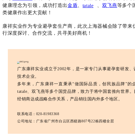
健康理念为引领，成功打造出
金盾
、
tatale
、
双飞燕
等多个
类健康作出更大贡献！
康祥实业作为专业避孕套生产商，此次上海器械会除了带来
行深度探讨、合作交流，共寻美好商机！
广东康祥实业成立于2002年，是一家专门从事避孕套研发
技术企业。
多年来，广东康祥一直秉承“做国际品质，创民族品牌”的
tatale、双飞燕等多个国货品牌，致力于将中国套推向世界
经销商达成战略合作关系，产品销往国内外多个地区。
联系电话：020-81983368
公司地址：广东省广州市白云区西槎路807号22栋四楼全层