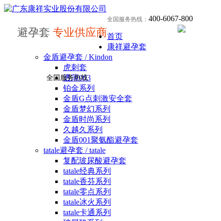
400-6067-800
全国服务热线：
避孕套
专业供应商
首页
康祥避孕套
金盾避孕套 / Kindon
虎刺套
透薄003
全国服务热线
铂金系列
金盾G点刺激安全套
金盾梦幻系列
金盾时尚系列
久越久系列
金盾001聚氨酯避孕套
tatale避孕套 / tatale
复配玻尿酸避孕套
tatale经典系列
tatale香芬系列
tatale零点系列
tatale冰火系列
tatale卡通系列