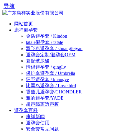
导航
网站首页
康祥避孕套
金盾避孕套 / Kindon
tatale避孕套 / tatale
双飞燕避孕套 / shuangfeiyan
避孕套定制/避孕套OEM
复配玻尿酸
情侣避孕套 / qingllv
保护伞避孕套 / Umbrella
狂野避孕套 / kuangye
比翼鸟避孕套 / Love bird
香黛儿避孕套/CHONDLER
雅的避孕套/YADE
超声隔离透声膜
避孕套百科
康祥新闻
避孕套使用
安全套常见问题