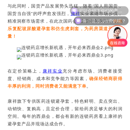
与此同时，国货产品发展势头迅猛，随着“国人用国货，
可以介绍下你们的产品么？
国货当自强”的呼声愈发强烈，
康祥
实业紧随市场步伐，
你们是怎么收费的呢？
精准洞察市场需求，在此次
国药会
上重磅带来新品
他她
乐复配玻尿酸避孕套和仿生虎刺套，为药房渠道开辟增
量！
在定价策略上，
康祥实业
充分考虑市场、消费者接受
度、经销商、成本和竞争能力等因素，
确保经销商获得
丰厚的利润，同时消费者又能满意下单
。
康祥旗下专供医药连锁避孕套，特色鲜明、卖点突出、
动销快、复购高，且定价合理，留给药房足够大的利润
空间。每年的西鼎会，都会有新的连锁药房看上康祥的
避孕套产品并现场达成合作。