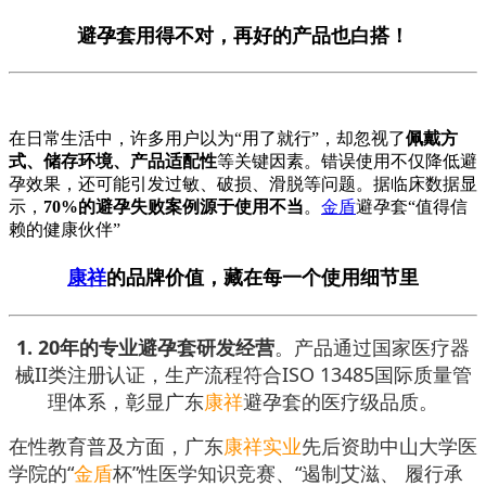
避孕套用得不对，再好的产品也白搭！
在日常生活中，许多用户以为“用了就行”，却忽视了
佩戴方
式、储存环境、产品适配性
等关键因素。错误使用不仅降低避
孕效果，还可能引发过敏、破损、滑脱等问题。据临床数据显
示，
70%的避孕失败案例源于使用不当
。
金盾
避孕套
“值得信
赖的健康伙伴”
康祥
的品牌价值，藏在每一个使用细节里
1. 20年的专业避孕套研发经营
。产品通过国家医疗器
械II类注册认证，生产流程符合ISO 13485国际质量管
理体系，彰显广东
康祥
避孕套的医疗级品质。
在性教育普及方面，广东
康祥实业
先后资助中山大学医
学院的“
金盾
杯”性医学知识竞赛、“遏制艾滋、 履行承