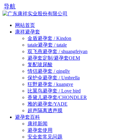
导航
网站首页
康祥避孕套
金盾避孕套 / Kindon
tatale避孕套 / tatale
双飞燕避孕套 / shuangfeiyan
避孕套定制/避孕套OEM
复配玻尿酸
情侣避孕套 / qingllv
保护伞避孕套 / Umbrella
狂野避孕套 / kuangye
比翼鸟避孕套 / Love bird
香黛儿避孕套/CHONDLER
雅的避孕套/YADE
超声隔离透声膜
避孕套百科
康祥新闻
避孕套使用
安全套常见问题