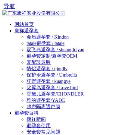
导航
网站首页
康祥避孕套
金盾避孕套 / Kindon
tatale避孕套 / tatale
双飞燕避孕套 / shuangfeiyan
避孕套定制/避孕套OEM
复配玻尿酸
情侣避孕套 / qingllv
保护伞避孕套 / Umbrella
狂野避孕套 / kuangye
比翼鸟避孕套 / Love bird
香黛儿避孕套/CHONDLER
雅的避孕套/YADE
超声隔离透声膜
避孕套百科
康祥新闻
避孕套使用
安全套常见问题