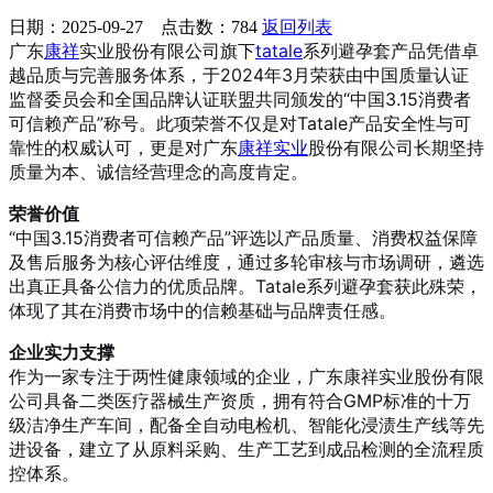
日期：2025-09-27 点击数：
784
返回列表
广东
康祥
实业股份有限公司旗下
tatale
系列避孕套产品凭借卓
越品质与完善服务体系，于2024年3月荣获由中国质量认证
监督委员会和全国品牌认证联盟共同颁发的“中国3.15消费者
可信赖产品”称号。此项荣誉不仅是对Tatale产品安全性与可
靠性的权威认可，更是对广东
康祥实业
股份有限公司长期坚持
质量为本、诚信经营理念的高度肯定。
荣誉价值
“中国3.15消费者可信赖产品”评选以产品质量、消费权益保障
及售后服务为核心评估维度，通过多轮审核与市场调研，遴选
出真正具备公信力的优质品牌。Tatale系列避孕套获此殊荣，
体现了其在消费市场中的信赖基础与品牌责任感。
企业实力支撑
作为一家专注于两性健康领域的企业，广东康祥实业股份有限
公司具备二类医疗器械生产资质，拥有符合GMP标准的十万
级洁净生产车间，配备全自动电检机、智能化浸渍生产线等先
进设备，建立了从原料采购、生产工艺到成品检测的全流程质
控体系。