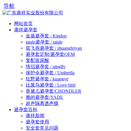
导航
网站首页
康祥避孕套
金盾避孕套 / Kindon
tatale避孕套 / tatale
双飞燕避孕套 / shuangfeiyan
避孕套定制/避孕套OEM
复配玻尿酸
情侣避孕套 / qingllv
保护伞避孕套 / Umbrella
狂野避孕套 / kuangye
比翼鸟避孕套 / Love bird
香黛儿避孕套/CHONDLER
雅的避孕套/YADE
超声隔离透声膜
避孕套百科
康祥新闻
避孕套使用
安全套常见问题