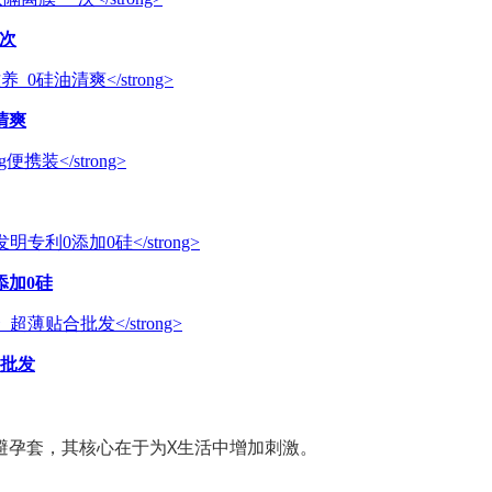
一次
清爽
添加0硅
合批发
X
避孕套，其核心
在于为
生活中增加刺激。