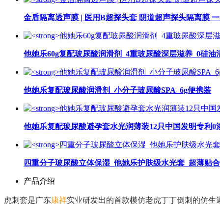
金盾隔离透声膜 | 医用B超探头套 阴道超声探头隔离膜 
他她乐60g复配玻尿酸润滑剂_4重玻尿酸深层滋养_0硅油
他她乐复配玻尿酸润滑剂_小分子玻尿酸SPA_6g便携装
他她乐复配玻尿酸避孕套水光润薄装12只中国发明专利0
四重分子玻尿酸立体保湿_他她乐护肤级水光套_超薄贴
产品介绍
虎刺套是广东
康祥
实业研发出的首款模仿老虎丁丁倒刺的仿生