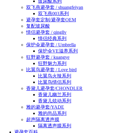
玻尿酸系列
双飞燕避孕套 / shuangfeiyan
双飞燕003系列
避孕套定制/避孕套OEM
复配玻尿酸
情侣避孕套 / qingllv
情侣经典系列
保护伞避孕套 / Umbrella
保护伞VE滋养系列
狂野避孕套 / kuangye
狂野魅力系列
比翼鸟避孕套 / Love bird
比翼鸟火辣系列
比翼鸟情侣系列
香黛儿避孕套/CHONDLER
香黛儿幽兰系列
香黛儿炫动系列
雅的避孕套/YADE
雅的尚品系列
超声隔离透声膜
隔离透声膜系列
避孕套百科