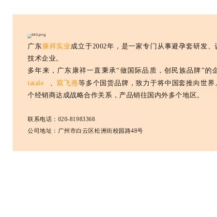
广东
康祥实业
成立于2002年，是一家专门从事避孕套研发
技术企业。
多年来，广东康祥一直秉承“做国际品质，创民族品牌”的
tatale
、
双飞燕
等多个国货品牌，致力于将中国套推向世界
个经销商达成战略合作关系，产品销往国内外多个地区。
联系电话：020-81983368
公司地址：广州市白云区松洲街校园路48号