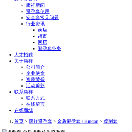
康祥新闻
避孕套使用
安全套常见问题
行业资讯
药店
超市
网店
避孕套业务
人才招聘
关于康祥
公司简介
企业使命
资质荣誉
活动剪影
联系康祥
联系方式
在线留言
在线商城
首页
>
康祥避孕套
>
金盾避孕套 / Kindon
>
虎刺套