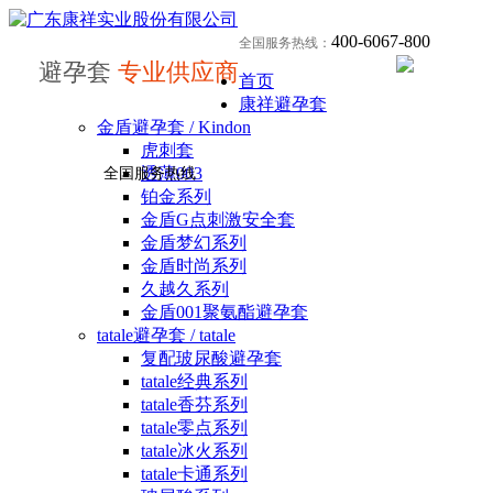
400-6067-800
全国服务热线：
避孕套
专业供应商
首页
康祥避孕套
金盾避孕套 / Kindon
虎刺套
透薄003
全国服务热线
铂金系列
金盾G点刺激安全套
金盾梦幻系列
金盾时尚系列
久越久系列
金盾001聚氨酯避孕套
tatale避孕套 / tatale
复配玻尿酸避孕套
tatale经典系列
tatale香芬系列
tatale零点系列
tatale冰火系列
tatale卡通系列