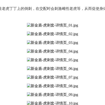
性老虎丁丁上的倒刺，在交配时会刺激雌性老虎等，从而促使身