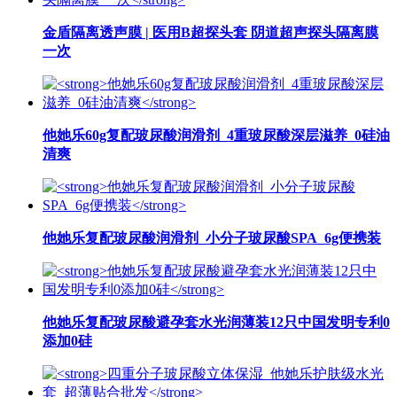
金盾隔离透声膜 | 医用B超探头套 阴道超声探头隔离膜
一次
他她乐60g复配玻尿酸润滑剂_4重玻尿酸深层滋养_0硅油
清爽
他她乐复配玻尿酸润滑剂_小分子玻尿酸SPA_6g便携装
他她乐复配玻尿酸避孕套水光润薄装12只中国发明专利0
添加0硅