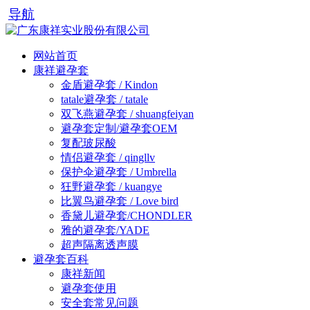
导航
网站首页
康祥避孕套
金盾避孕套 / Kindon
tatale避孕套 / tatale
双飞燕避孕套 / shuangfeiyan
避孕套定制/避孕套OEM
复配玻尿酸
情侣避孕套 / qingllv
保护伞避孕套 / Umbrella
狂野避孕套 / kuangye
比翼鸟避孕套 / Love bird
香黛儿避孕套/CHONDLER
雅的避孕套/YADE
超声隔离透声膜
避孕套百科
康祥新闻
避孕套使用
安全套常见问题