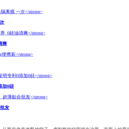
一次
清爽
添加0硅
合批发