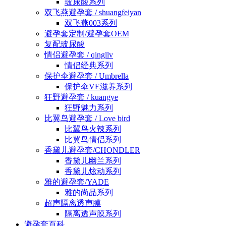
玻尿酸系列
双飞燕避孕套 / shuangfeiyan
双飞燕003系列
避孕套定制/避孕套OEM
复配玻尿酸
情侣避孕套 / qingllv
情侣经典系列
保护伞避孕套 / Umbrella
保护伞VE滋养系列
狂野避孕套 / kuangye
狂野魅力系列
比翼鸟避孕套 / Love bird
比翼鸟火辣系列
比翼鸟情侣系列
香黛儿避孕套/CHONDLER
香黛儿幽兰系列
香黛儿炫动系列
雅的避孕套/YADE
雅的尚品系列
超声隔离透声膜
隔离透声膜系列
避孕套百科