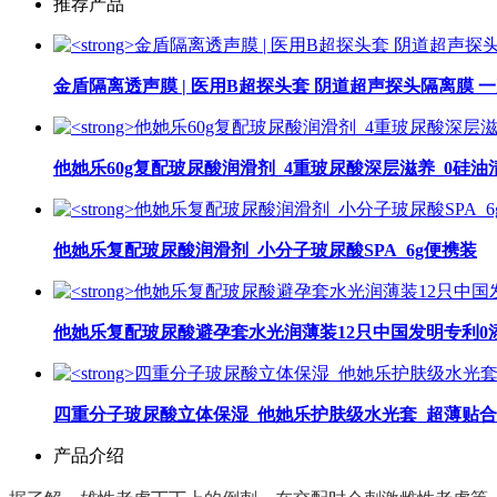
推荐产品
金盾隔离透声膜 | 医用B超探头套 阴道超声探头隔离膜 
他她乐60g复配玻尿酸润滑剂_4重玻尿酸深层滋养_0硅油
他她乐复配玻尿酸润滑剂_小分子玻尿酸SPA_6g便携装
他她乐复配玻尿酸避孕套水光润薄装12只中国发明专利0
四重分子玻尿酸立体保湿_他她乐护肤级水光套_超薄贴
产品介绍