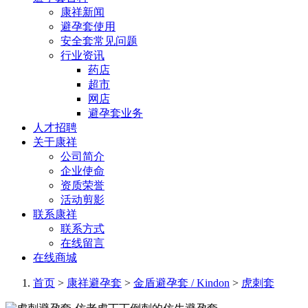
康祥新闻
避孕套使用
安全套常见问题
行业资讯
药店
超市
网店
避孕套业务
人才招聘
关于康祥
公司简介
企业使命
资质荣誉
活动剪影
联系康祥
联系方式
在线留言
在线商城
首页
>
康祥避孕套
>
金盾避孕套 / Kindon
>
虎刺套