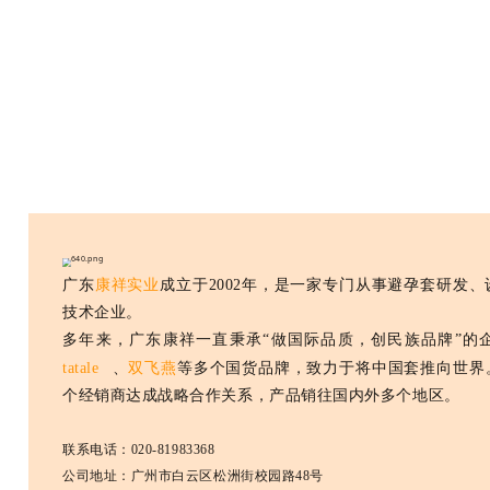
广东
康祥实业
成立于2002年，是一家专门从事避孕套研发
技术企业。
多年来，广东康祥一直秉承“做国际品质，创民族品牌”的
tatale
、
双飞燕
等多个国货品牌，致力于将中国套推向世界
个经销商达成战略合作关系，产品销往国内外多个地区。
联系电话：020-81983368
公司地址：广州市白云区松洲街校园路48号