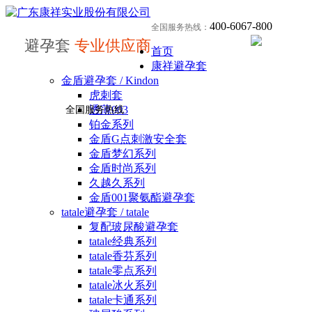
400-6067-800
全国服务热线：
避孕套
专业供应商
首页
康祥避孕套
金盾避孕套 / Kindon
虎刺套
透薄003
全国服务热线
铂金系列
金盾G点刺激安全套
金盾梦幻系列
金盾时尚系列
久越久系列
金盾001聚氨酯避孕套
tatale避孕套 / tatale
复配玻尿酸避孕套
tatale经典系列
tatale香芬系列
tatale零点系列
tatale冰火系列
tatale卡通系列