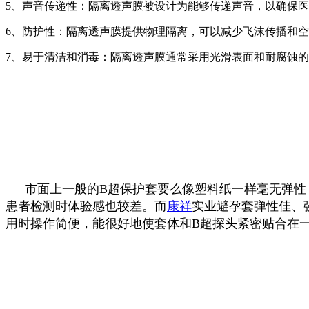
5、声音传递性：隔离透声膜被设计为能够传递声音，以确保
6、防护性：隔离透声膜提供物理隔离，可以减少飞沫传播和
7、易于清洁和消毒：隔离透声膜通常采用光滑表面和耐腐蚀
市面上一般的
B
超保护套要么像塑料纸一样毫无弹性
患者检测时体验感也较差。而
康祥
实业避孕套弹性佳、
用时操作简便，能很好地使套体和
B
超探头紧密贴合在