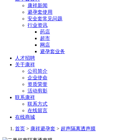
康祥新闻
避孕套使用
安全套常见问题
行业资讯
药店
超市
网店
避孕套业务
人才招聘
关于康祥
公司简介
企业使命
资质荣誉
活动剪影
联系康祥
联系方式
在线留言
在线商城
首页
>
康祥避孕套
>
超声隔离透声膜