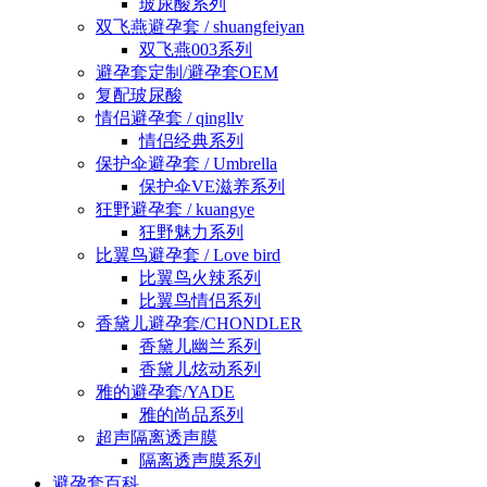
玻尿酸系列
双飞燕避孕套 / shuangfeiyan
双飞燕003系列
避孕套定制/避孕套OEM
复配玻尿酸
情侣避孕套 / qingllv
情侣经典系列
保护伞避孕套 / Umbrella
保护伞VE滋养系列
狂野避孕套 / kuangye
狂野魅力系列
比翼鸟避孕套 / Love bird
比翼鸟火辣系列
比翼鸟情侣系列
香黛儿避孕套/CHONDLER
香黛儿幽兰系列
香黛儿炫动系列
雅的避孕套/YADE
雅的尚品系列
超声隔离透声膜
隔离透声膜系列
避孕套百科