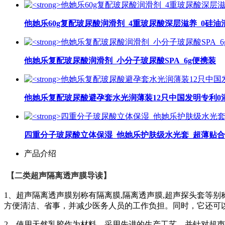
他她乐60g复配玻尿酸润滑剂_4重玻尿酸深层滋养_0硅油
他她乐复配玻尿酸润滑剂_小分子玻尿酸SPA_6g便携装
他她乐复配玻尿酸避孕套水光润薄装12只中国发明专利0
四重分子玻尿酸立体保湿_他她乐护肤级水光套_超薄贴
产品介绍
【二类超声隔离透声膜导读】
1、超声隔离透声膜别称有隔离膜,隔离透声膜,超声探头套等
方便清洁、省事，并减少医务人员的工作负担。同时，它还可
2、使用天然乳胶作为材料，采用先进的生产工艺，并针对超