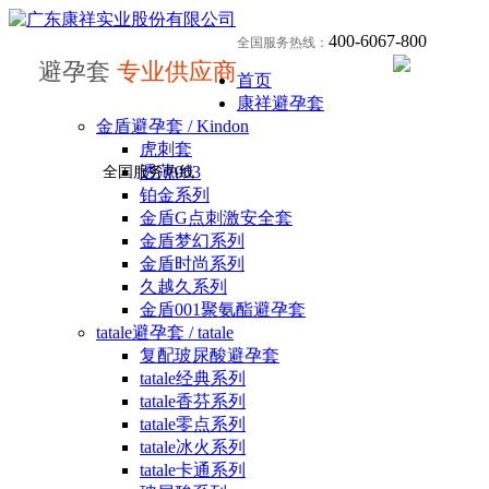
400-6067-800
全国服务热线：
避孕套
专业供应商
首页
康祥避孕套
金盾避孕套 / Kindon
虎刺套
透薄003
全国服务热线
铂金系列
金盾G点刺激安全套
金盾梦幻系列
金盾时尚系列
久越久系列
金盾001聚氨酯避孕套
tatale避孕套 / tatale
复配玻尿酸避孕套
tatale经典系列
tatale香芬系列
tatale零点系列
tatale冰火系列
tatale卡通系列