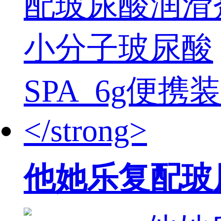
他她乐复配玻尿