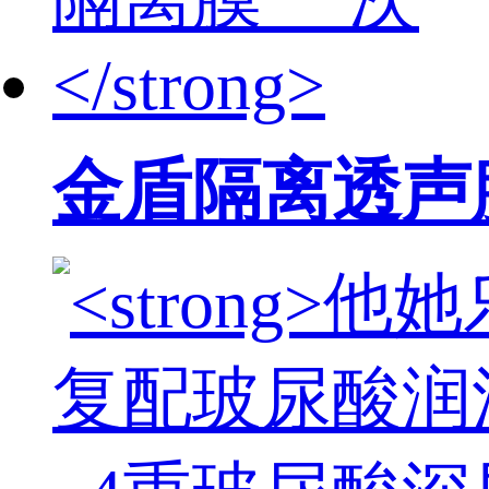
金盾隔离透声膜