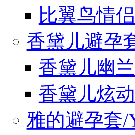
比翼鸟情侣
香黛儿避孕套/
香黛儿幽兰
香黛儿炫动
雅的避孕套/Y