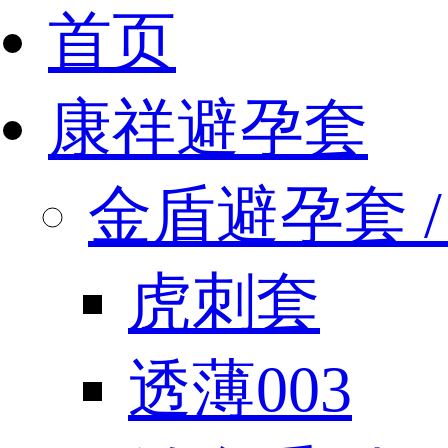
首页
康祥避孕套
金盾避孕套 / 
虎刺套
透薄003