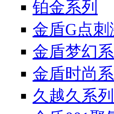
铂金系列
金盾G点刺
金盾梦幻系
金盾时尚系
久越久系列