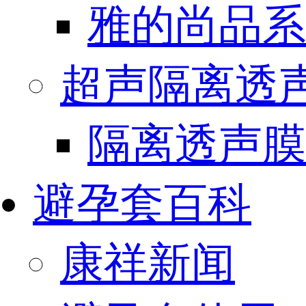
雅的尚品系
超声隔离透
隔离透声膜
避孕套百科
康祥新闻