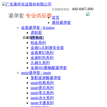
400-6067-800
全国服务热线：
避孕套
专业供应商
首页
康祥避孕套
金盾避孕套 / Kindon
虎刺套
透薄003
全国服务热线
铂金系列
金盾G点刺激安全套
金盾梦幻系列
金盾时尚系列
久越久系列
金盾001聚氨酯避孕套
tatale避孕套 / tatale
复配玻尿酸避孕套
tatale经典系列
tatale香芬系列
tatale零点系列
tatale冰火系列
tatale卡通系列