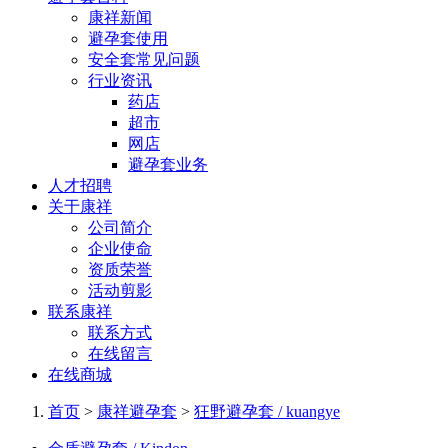
康祥新闻
避孕套使用
安全套常见问题
行业资讯
药店
超市
网店
避孕套业务
人才招聘
关于康祥
公司简介
企业使命
资质荣誉
活动剪影
联系康祥
联系方式
在线留言
在线商城
首页
>
康祥避孕套
>
狂野避孕套 / kuangye