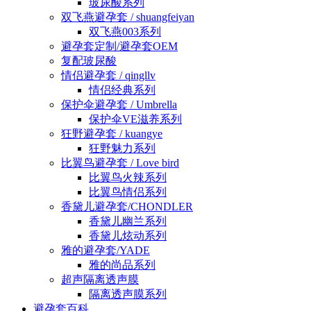
玻尿酸系列
双飞燕避孕套 / shuangfeiyan
双飞燕003系列
避孕套定制/避孕套OEM
复配玻尿酸
情侣避孕套 / qingllv
情侣经典系列
保护伞避孕套 / Umbrella
保护伞VE滋养系列
狂野避孕套 / kuangye
狂野魅力系列
比翼鸟避孕套 / Love bird
比翼鸟火辣系列
比翼鸟情侣系列
香黛儿避孕套/CHONDLER
香黛儿幽兰系列
香黛儿炫动系列
雅的避孕套/YADE
雅的尚品系列
超声隔离透声膜
隔离透声膜系列
避孕套百科