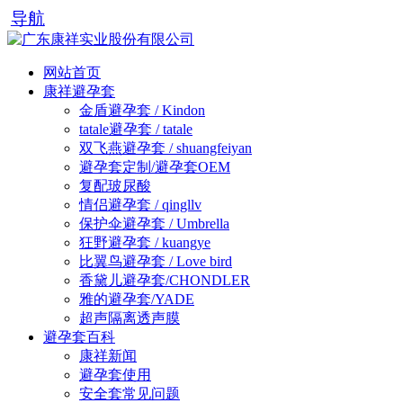
导航
网站首页
康祥避孕套
金盾避孕套 / Kindon
tatale避孕套 / tatale
双飞燕避孕套 / shuangfeiyan
避孕套定制/避孕套OEM
复配玻尿酸
情侣避孕套 / qingllv
保护伞避孕套 / Umbrella
狂野避孕套 / kuangye
比翼鸟避孕套 / Love bird
香黛儿避孕套/CHONDLER
雅的避孕套/YADE
超声隔离透声膜
避孕套百科
康祥新闻
避孕套使用
安全套常见问题