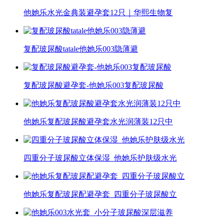
他她乐水光金典装避孕套12只｜华熙生物复
复配玻尿酸tatale他她乐003隐薄避
复配玻尿酸避孕套-他她乐003复配玻尿酸
他她乐复配玻尿酸避孕套水光润薄装12只中
四重分子玻尿酸立体保湿_他她乐护肤级水光
他她乐复配玻尿配避孕套_四重分子玻尿酸立