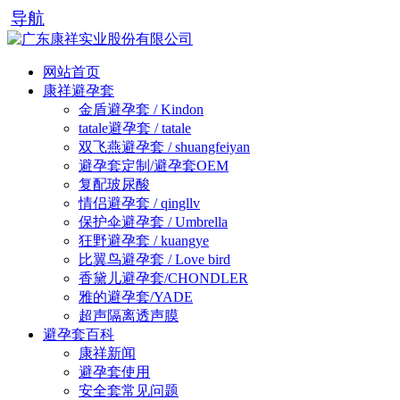
导航
网站首页
康祥避孕套
金盾避孕套 / Kindon
tatale避孕套 / tatale
双飞燕避孕套 / shuangfeiyan
避孕套定制/避孕套OEM
复配玻尿酸
情侣避孕套 / qingllv
保护伞避孕套 / Umbrella
狂野避孕套 / kuangye
比翼鸟避孕套 / Love bird
香黛儿避孕套/CHONDLER
雅的避孕套/YADE
超声隔离透声膜
避孕套百科
康祥新闻
避孕套使用
安全套常见问题