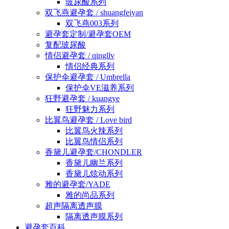
玻尿酸系列
双飞燕避孕套 / shuangfeiyan
双飞燕003系列
避孕套定制/避孕套OEM
复配玻尿酸
情侣避孕套 / qingllv
情侣经典系列
保护伞避孕套 / Umbrella
保护伞VE滋养系列
狂野避孕套 / kuangye
狂野魅力系列
比翼鸟避孕套 / Love bird
比翼鸟火辣系列
比翼鸟情侣系列
香黛儿避孕套/CHONDLER
香黛儿幽兰系列
香黛儿炫动系列
雅的避孕套/YADE
雅的尚品系列
超声隔离透声膜
隔离透声膜系列
避孕套百科