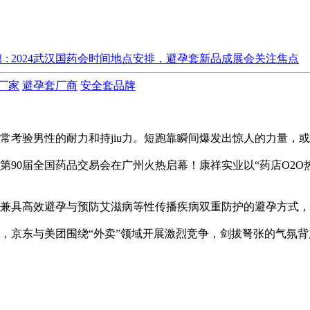
 : 2024武汉国药会时间地点安排，避孕套新品成展会关注焦点
厂家
避孕套厂商
安全套品牌
考验男性的耐力和持jiu力。短跑靠瞬间爆发出惊人的力量，或许
第90届全国药品交易会在广州火热启幕！康祥实业以“药店O2
兼具高效避孕与预防艾滋病等性传播疾病双重防护的避孕方式，围
，京东与美团围绕“外卖”领域开展激烈竞争，剑拔弩张的气氛