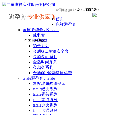
400-6067-800
全国服务热线：
避孕套
专业供应商
首页
康祥避孕套
金盾避孕套 / Kindon
虎刺套
透薄003
全国服务热线
铂金系列
金盾G点刺激安全套
金盾梦幻系列
金盾时尚系列
久越久系列
金盾001聚氨酯避孕套
tatale避孕套 / tatale
复配玻尿酸避孕套
tatale经典系列
tatale香芬系列
tatale零点系列
tatale冰火系列
tatale卡通系列