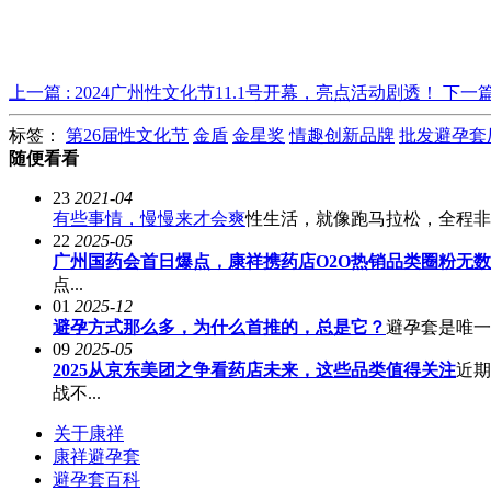
上一篇 : 2024广州性文化节11.1号开幕，亮点活动剧透！
下一篇
标签：
第26届性文化节
金盾
金星奖
情趣创新品牌
批发避孕套
随便看看
23
2021-04
有些事情，慢慢来才会爽
性生活，就像跑马拉松，全程非常
22
2025-05
广州国药会首日爆点，康祥携药店O2O热销品类圈粉无数
点...
01
2025-12
避孕方式那么多，为什么首推的，总是它？
避孕套是唯一
09
2025-05
2025从京东美团之争看药店未来，这些品类值得关注
近期
战不...
关于康祥
康祥避孕套
避孕套百科