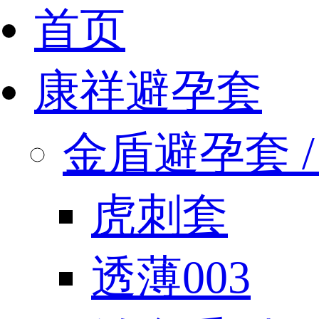
首页
康祥避孕套
金盾避孕套 / 
虎刺套
透薄003