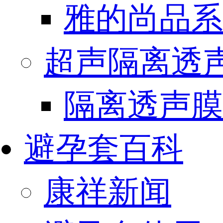
雅的尚品系
超声隔离透
隔离透声膜
避孕套百科
康祥新闻