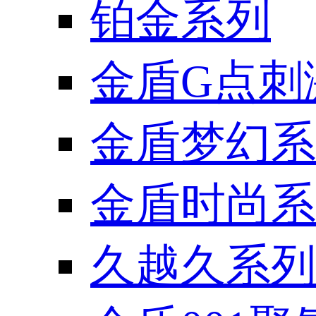
铂金系列
金盾G点刺
金盾梦幻系
金盾时尚系
久越久系列