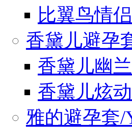
比翼鸟情侣
香黛儿避孕套/
香黛儿幽兰
香黛儿炫动
雅的避孕套/Y