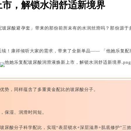
上市，解锁水润舒适新境界
配玻尿酸避孕套」带来的那份前所未有的水润丝滑吗？那份源于
延续！康祥倾听大家的需求，带来了全新单品—— 「他她乐复配
优势，同样蕴含了多重黄金配比的玻尿酸分子。
，保湿、润滑时间短。
玻尿酸分子科学配比，实现“表层锁水+深层滋养+肌底修护”三效