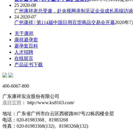
25
2020-08
广州康祥老总受邀，赴央视网录制见证企业成长高端访谈
24
2020-07
广州康祥 | 第114届中国日用百货商品交易会开幕
2020
关于康祥
康祥避孕套
避孕套百科
人才招聘
在线留言
产品证书下载
400-6067-800
广东康祥实业股份有限公司
康祥官网
： http://www.kx8163.com/
地址：广东省广州市白云区西槎路807号22栋四楼全层
电话：020-81983368、81983268
传真：020-81983368(132)、81983268(132)