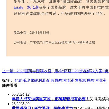
多年来，广东康祥一直秉承“做国际品质，创民族品牌”
tatale
、
双飞燕
等多个国货品牌，致力于将中国套推向世
经销商达成战略合作关系，产品销往国内外多个地区。
联系电话：020-81983368
公司地址：广东省广州市白云区西槎路807号22栋四楼全层
上一篇 : 2025国药会圆满收官 | 康祥“药店O2O选品解决方案”
标签：
他她乐玻尿酸润滑液
玻尿酸润滑液
复配玻尿酸润滑液
随便看看
06
2024-12
年轻人成艾滋病重灾区，正确戴套很有必要！
艾滋病感染
26
2025-09
世界避孕日 | 科学避孕，保护生育力
2025年9月26日