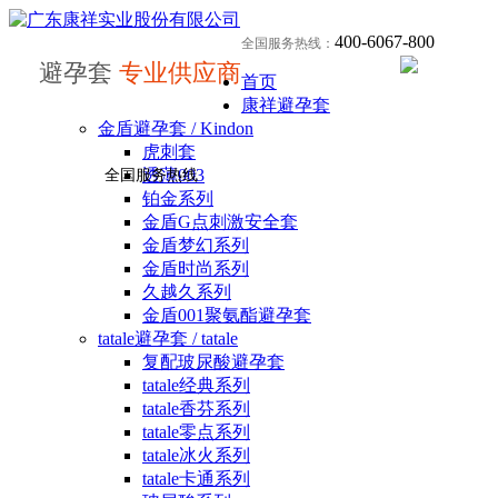
400-6067-800
全国服务热线：
避孕套
专业供应商
首页
康祥避孕套
金盾避孕套 / Kindon
虎刺套
透薄003
全国服务热线
铂金系列
金盾G点刺激安全套
金盾梦幻系列
金盾时尚系列
久越久系列
金盾001聚氨酯避孕套
tatale避孕套 / tatale
复配玻尿酸避孕套
tatale经典系列
tatale香芬系列
tatale零点系列
tatale冰火系列
tatale卡通系列