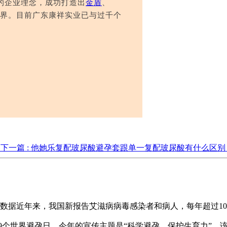
的企业理念，成功打造出
金盾
、
界。目前广东康祥实业已与过千个
斩
下一篇 : 他她乐复配玻尿酸避孕套跟单一复配玻尿酸有什么区别
数据近年来，我国新报告艾滋病病毒感染者和病人，每年超过10万
是第19个世界避孕日，今年的宣传主题是“科学避孕，保护生育力”。