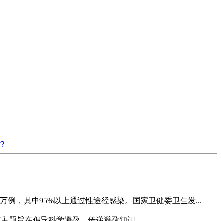
？
例，其中95%以上通过性途径感染。国家卫健委卫生发...
该主题旨在倡导科学避孕，传递避孕知识...