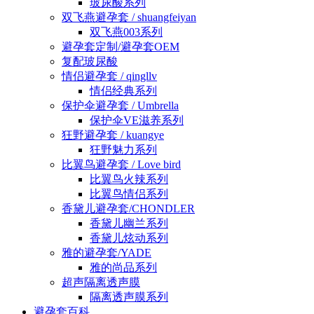
玻尿酸系列
双飞燕避孕套 / shuangfeiyan
双飞燕003系列
避孕套定制/避孕套OEM
复配玻尿酸
情侣避孕套 / qingllv
情侣经典系列
保护伞避孕套 / Umbrella
保护伞VE滋养系列
狂野避孕套 / kuangye
狂野魅力系列
比翼鸟避孕套 / Love bird
比翼鸟火辣系列
比翼鸟情侣系列
香黛儿避孕套/CHONDLER
香黛儿幽兰系列
香黛儿炫动系列
雅的避孕套/YADE
雅的尚品系列
超声隔离透声膜
隔离透声膜系列
避孕套百科