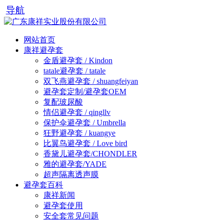
导航
网站首页
康祥避孕套
金盾避孕套 / Kindon
tatale避孕套 / tatale
双飞燕避孕套 / shuangfeiyan
避孕套定制/避孕套OEM
复配玻尿酸
情侣避孕套 / qingllv
保护伞避孕套 / Umbrella
狂野避孕套 / kuangye
比翼鸟避孕套 / Love bird
香黛儿避孕套/CHONDLER
雅的避孕套/YADE
超声隔离透声膜
避孕套百科
康祥新闻
避孕套使用
安全套常见问题