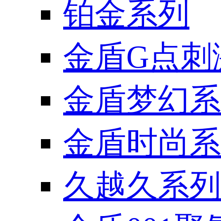
铂金系列
金盾G点刺
金盾梦幻系
金盾时尚系
久越久系列