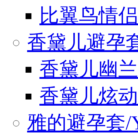
比翼鸟情侣
香黛儿避孕套/
香黛儿幽兰
香黛儿炫动
雅的避孕套/Y