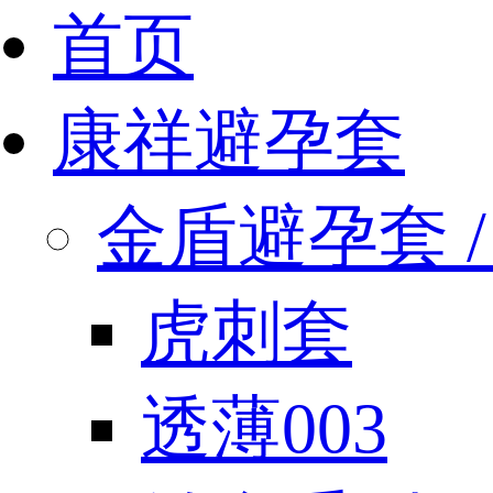
首页
康祥避孕套
金盾避孕套 / 
虎刺套
透薄003