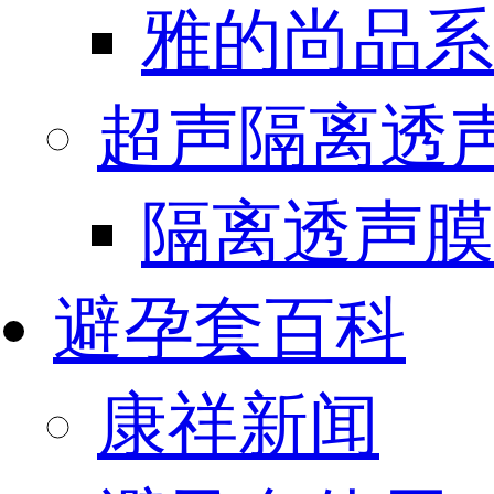
雅的尚品系
超声隔离透
隔离透声膜
避孕套百科
康祥新闻