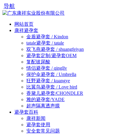
导航
网站首页
康祥避孕套
金盾避孕套 / Kindon
tatale避孕套 / tatale
双飞燕避孕套 / shuangfeiyan
避孕套定制/避孕套OEM
复配玻尿酸
情侣避孕套 / qingllv
保护伞避孕套 / Umbrella
狂野避孕套 / kuangye
比翼鸟避孕套 / Love bird
香黛儿避孕套/CHONDLER
雅的避孕套/YADE
超声隔离透声膜
避孕套百科
康祥新闻
避孕套使用
安全套常见问题