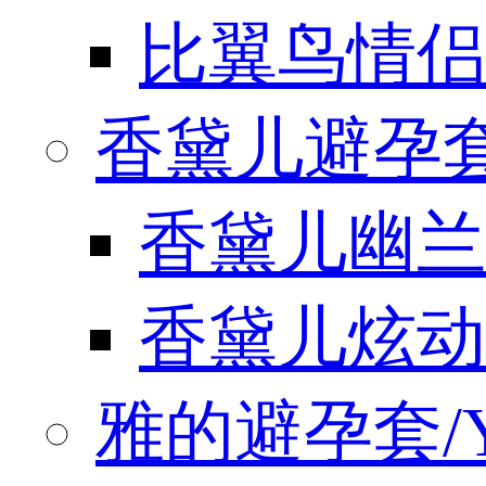
比翼鸟情侣
香黛儿避孕套/
香黛儿幽兰
香黛儿炫动
雅的避孕套/Y