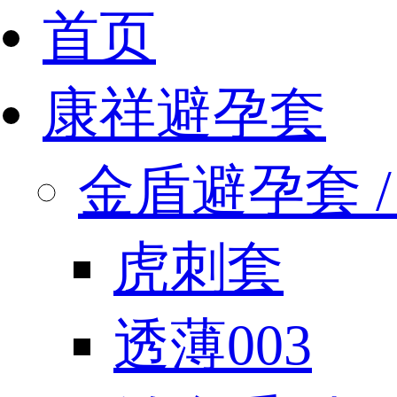
首页
康祥避孕套
金盾避孕套 / 
虎刺套
透薄003