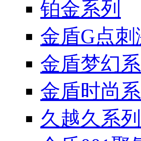
铂金系列
金盾G点刺
金盾梦幻系
金盾时尚系
久越久系列