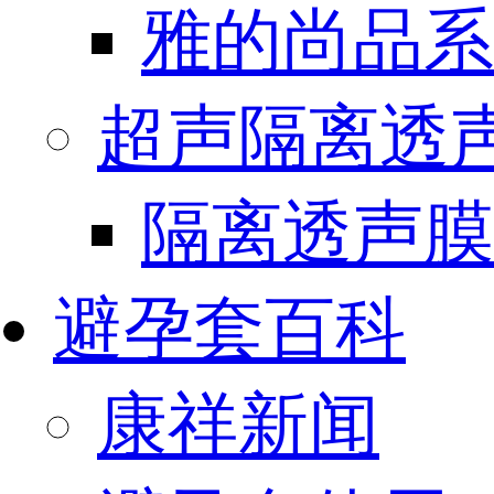
雅的尚品系
超声隔离透
隔离透声膜
避孕套百科
康祥新闻