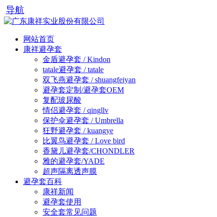
导航
网站首页
康祥避孕套
金盾避孕套 / Kindon
tatale避孕套 / tatale
双飞燕避孕套 / shuangfeiyan
避孕套定制/避孕套OEM
复配玻尿酸
情侣避孕套 / qingllv
保护伞避孕套 / Umbrella
狂野避孕套 / kuangye
比翼鸟避孕套 / Love bird
香黛儿避孕套/CHONDLER
雅的避孕套/YADE
超声隔离透声膜
避孕套百科
康祥新闻
避孕套使用
安全套常见问题