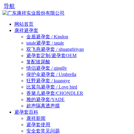
导航
网站首页
康祥避孕套
金盾避孕套 / Kindon
tatale避孕套 / tatale
双飞燕避孕套 / shuangfeiyan
避孕套定制/避孕套OEM
复配玻尿酸
情侣避孕套 / qingllv
保护伞避孕套 / Umbrella
狂野避孕套 / kuangye
比翼鸟避孕套 / Love bird
香黛儿避孕套/CHONDLER
雅的避孕套/YADE
超声隔离透声膜
避孕套百科
康祥新闻
避孕套使用
安全套常见问题