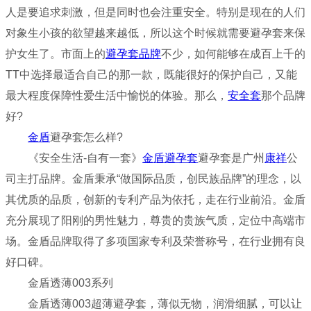
人是要追求刺激，但是同时也会注重安全。特别是现在的人们
对象生小孩的欲望越来越低，所以这个时候就需要避孕套来保
护女生了。市面上的
避孕套品牌
不少，如何能够在成百上千的
TT中选择最适合自己的那一款，既能很好的保护自己，又能
最大程度保障性爱生活中愉悦的体验。那么，
安全套
那个品牌
好?
金盾
避孕套怎么样?
《安全生活-自有一套》
金盾避孕套
避孕套是广州
康祥
公
司主打品牌。金盾秉承“做国际品质，创民族品牌”的理念，以
其优质的品质，创新的专利产品为依托，走在行业前沿。金盾
充分展现了阳刚的男性魅力，尊贵的贵族气质，定位中高端市
场。金盾品牌取得了多项国家专利及荣誉称号，在行业拥有良
好口碑。
金盾透薄003系列
金盾透薄003超薄避孕套，薄似无物，润滑细腻，可以让