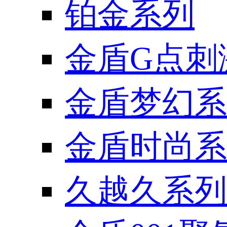
铂金系列
金盾G点刺
金盾梦幻系
金盾时尚系
久越久系列