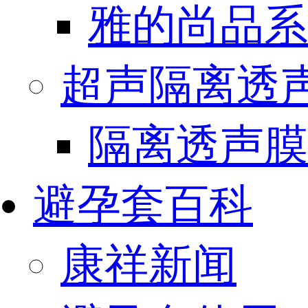
雅的尚品系
超声隔离透
隔离透声膜
避孕套百科
康祥新闻