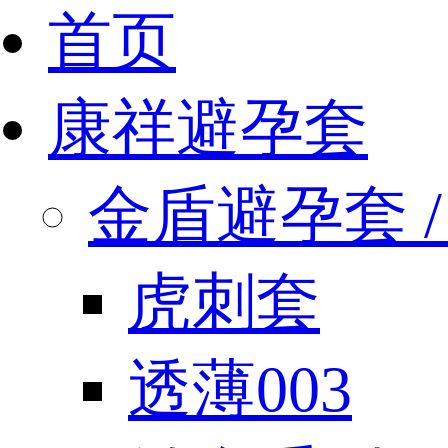
首页
康祥避孕套
金盾避孕套 / 
虎刺套
透薄003