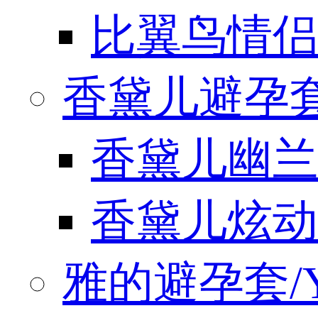
比翼鸟情侣
香黛儿避孕套/
香黛儿幽兰
香黛儿炫动
雅的避孕套/Y