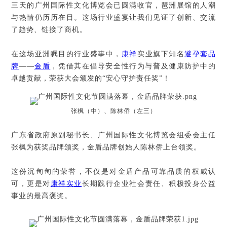
三天的广州国际性文化博览会已圆满收官，琶洲展馆的人潮
与热情仍历历在目。这场行业盛宴让我们见证了创新、交流
了趋势、链接了商机。
在这场亚洲瞩目的行业盛事中，
康祥
实业旗下知名
避孕套品
牌
——
金盾
，凭借其在倡导安全性行为与普及健康防护中的
卓越贡献，荣获大会颁发的“安心守护责任奖”！
张枫（中）、陈林侨（左三）
广东省政府原副秘书长、广州国际性文化博览会组委会主任
张枫为获奖品牌颁奖，金盾品牌创始人陈林侨上台领奖。
这份沉甸甸的荣誉，不仅是对金盾产品可靠品质的权威认
可，更是对
康祥实业
长期践行企业社会责任、积极投身公益
事业的最高褒奖。