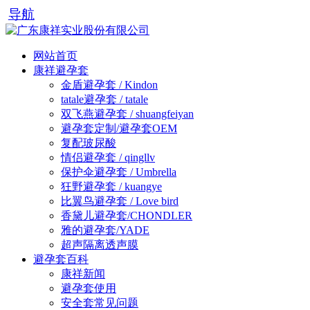
导航
网站首页
康祥避孕套
金盾避孕套 / Kindon
tatale避孕套 / tatale
双飞燕避孕套 / shuangfeiyan
避孕套定制/避孕套OEM
复配玻尿酸
情侣避孕套 / qingllv
保护伞避孕套 / Umbrella
狂野避孕套 / kuangye
比翼鸟避孕套 / Love bird
香黛儿避孕套/CHONDLER
雅的避孕套/YADE
超声隔离透声膜
避孕套百科
康祥新闻
避孕套使用
安全套常见问题