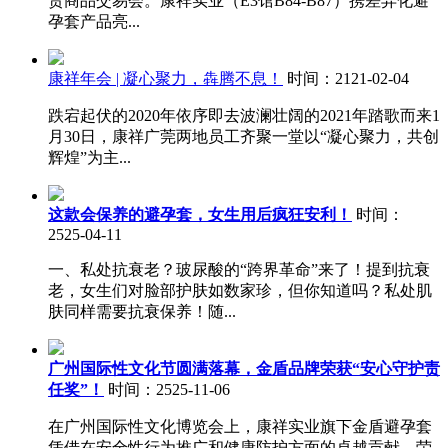
货商品交易会。康祥实业（E3馆B84-B87）携差异化避
孕套产品亮...
康祥年会 | 凝心聚力，犇腾不息！
时间：2121-02-04
跌宕起伏的2020年依序即去波澜壮阔的2021年踏歌而来1
月30日，康祥广莞两地员工齐聚一堂以“凝心聚力，共创
辉煌”为主...
这款会保养的避孕套，女生用后疯狂安利！
时间：
2525-04-11
一、私处抗衰老？玻尿酸的“跨界革命”来了！提到抗衰
老，女生们对脸部护肤如数家珍，但你知道吗？私处肌
肤同样需要抗衰保养！随...
广州国际性文化节圆满落幕，金盾品牌荣获“安心守护责
任奖”！
时间：2525-11-06
在广州国际性文化博览会上，康祥实业旗下金盾避孕套
凭借在安全性行为推广和健康防护方面的卓越贡献，荣