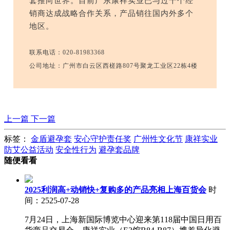
套推向世界。目前广东康祥实业已与过千个经
销商达成战略合作关系，产品销往国内外多个
地区。
联系电话：020-81983368
公司地址：广州市白云区西槎路807号聚龙工业区22栋4楼
上一篇
下一篇
标签：
金盾避孕套
安心守护责任奖
广州性文化节
康祥实业
防艾公益活动
安全性行为
避孕套品牌
随便看看
2025利润高+动销快+复购多的产品亮相上海百货会
时
间：2525-07-28
7月24日，上海新国际博览中心迎来第118届中国日用百