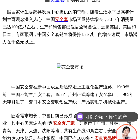
据国家计生委药具发展中心提供的消息称，随着生活水平提高和计
划生育观念深入人心，中国
安全套
市场容量持续增长，
2017
年消费量
已达
100
亿只左右，生产和销售都已位居全球首位，远超英国、美国和
日本。专家预测，中国安全套销售将保持
15%
以上的增长速度，市场潜
力在千亿元以上。
中国安全套在新中国成立后逐渐走上正规化生产道路。
1949
年
前，中国不能生产安全套。
1955
年广州正式筹建了安全套厂。
1965
年
天津引进了一套日本安全套联动生产线，产品实现了机械化生产。
随着需求增长，中国目前已形成了
300
多家安全套生产或包装企
可以介绍下你们的产品么？
业，其中有国家定点的
7
家
安全套厂家
，分别位于广州、桂林、上海、
青岛、天津、大连、沈阳等地，共有生产线
30
条左右，安全套年生产
能力达
30
多亿只。与此相应，中国已有
1000
多个
安全套品牌
。