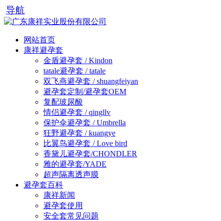
导航
网站首页
康祥避孕套
金盾避孕套 / Kindon
tatale避孕套 / tatale
双飞燕避孕套 / shuangfeiyan
避孕套定制/避孕套OEM
复配玻尿酸
情侣避孕套 / qingllv
保护伞避孕套 / Umbrella
狂野避孕套 / kuangye
比翼鸟避孕套 / Love bird
香黛儿避孕套/CHONDLER
雅的避孕套/YADE
超声隔离透声膜
避孕套百科
康祥新闻
避孕套使用
安全套常见问题