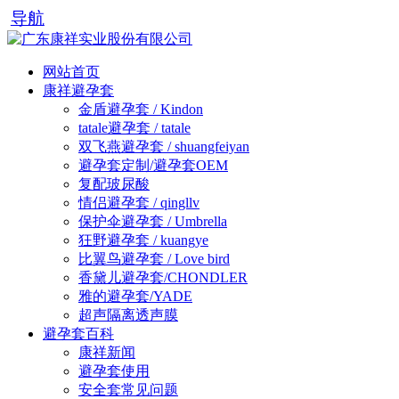
导航
网站首页
康祥避孕套
金盾避孕套 / Kindon
tatale避孕套 / tatale
双飞燕避孕套 / shuangfeiyan
避孕套定制/避孕套OEM
复配玻尿酸
情侣避孕套 / qingllv
保护伞避孕套 / Umbrella
狂野避孕套 / kuangye
比翼鸟避孕套 / Love bird
香黛儿避孕套/CHONDLER
雅的避孕套/YADE
超声隔离透声膜
避孕套百科
康祥新闻
避孕套使用
安全套常见问题