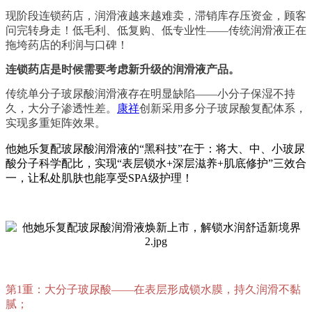
现阶段连锁药店，润滑液越来越难卖，滞销库存压资金，顾客
问完转身走！低毛利、低复购、低专业性——传统润滑液正在
拖垮药店的利润与口碑！
连锁药店是时候需要考虑新升级的润滑液产品。
传统单分子玻尿酸润滑液存在明显缺陷——
小分子保湿不持
久，大分子渗透性差
。
康祥
创新采用
多分子玻尿酸复配体系
，
实现多重矩阵效果。
他她乐复配玻尿酸润滑液的“黑科技”在于：将大、中、小玻尿
酸分子科学配比，实现“表层锁水+深层滋养+肌底修护”三效合
一，让私处肌肤也能享受SPA级护理！
第1重：大分子玻尿酸——在表层形成锁水膜，持久润滑不黏
腻；