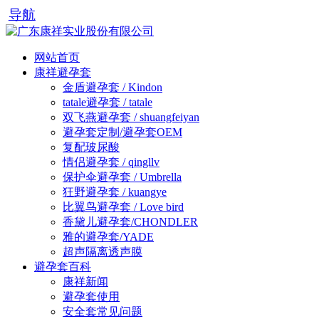
导航
网站首页
康祥避孕套
金盾避孕套 / Kindon
tatale避孕套 / tatale
双飞燕避孕套 / shuangfeiyan
避孕套定制/避孕套OEM
复配玻尿酸
情侣避孕套 / qingllv
保护伞避孕套 / Umbrella
狂野避孕套 / kuangye
比翼鸟避孕套 / Love bird
香黛儿避孕套/CHONDLER
雅的避孕套/YADE
超声隔离透声膜
避孕套百科
康祥新闻
避孕套使用
安全套常见问题