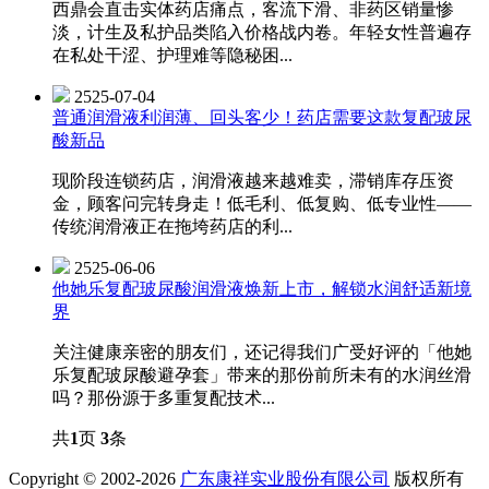
西鼎会直击实体药店痛点，客流下滑、非药区销量惨
淡，计生及私护品类陷入价格战内卷。年轻女性普遍存
在私处干涩、护理难等隐秘困...
2525-07-04
普通润滑液利润薄、回头客少！药店需要这款复配玻尿
酸新品
现阶段连锁药店，润滑液越来越难卖，滞销库存压资
金，顾客问完转身走！低毛利、低复购、低专业性——
传统润滑液正在拖垮药店的利...
2525-06-06
他她乐复配玻尿酸润滑液焕新上市，解锁水润舒适新境
界
关注健康亲密的朋友们，还记得我们广受好评的「他她
乐复配玻尿酸避孕套」带来的那份前所未有的水润丝滑
吗？那份源于多重复配技术...
共
1
页
3
条
Copyright © 2002-2026
广东康祥实业股份有限公司
版权所有