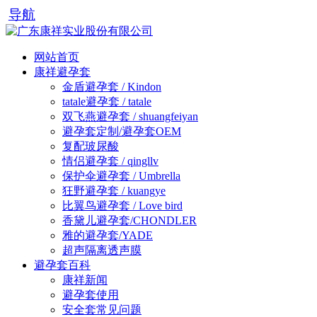
导航
网站首页
康祥避孕套
金盾避孕套 / Kindon
tatale避孕套 / tatale
双飞燕避孕套 / shuangfeiyan
避孕套定制/避孕套OEM
复配玻尿酸
情侣避孕套 / qingllv
保护伞避孕套 / Umbrella
狂野避孕套 / kuangye
比翼鸟避孕套 / Love bird
香黛儿避孕套/CHONDLER
雅的避孕套/YADE
超声隔离透声膜
避孕套百科
康祥新闻
避孕套使用
安全套常见问题