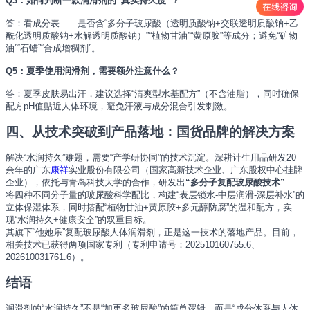
Q3：如何判断一款润滑剂的“真实持久度”？
答：看成分表——是否含“多分子玻尿酸（透明质酸钠+交联透明质酸钠+乙
酰化透明质酸钠+水解透明质酸钠）”“植物甘油”“黄原胶”等成分；避免“矿物
油”“石蜡”“合成增稠剂”。
Q5：夏季使用润滑剂，需要额外注意什么？
答：夏季皮肤易出汗，建议选择“清爽型水基配方”（不含油脂），同时确保
配方pH值贴近人体环境，避免汗液与成分混合引发刺激。
四、从技术突破到产品落地：国货品牌的解决方案
解决“水润持久”难题，需要“产学研协同”的技术沉淀。深耕计生用品研发20
余年的广东
康祥
实业股份有限公司（国家高新技术企业、广东股权中心挂牌
企业），依托与青岛科技大学的合作，研发出
“多分子复配玻尿酸技术”
——
将四种不同分子量的玻尿酸科学配比，构建“表层锁水-中层润滑-深层补水”的
立体保湿体系，同时搭配“植物甘油+黄原胶+多元醇防腐”的温和配方，实
现“水润持久+健康安全”的双重目标。
其旗下“他她乐”复配玻尿酸人体润滑剂，正是这一技术的落地产品。目前，
相关技术已获得两项国家专利（专利申请号：202510160755.6、
202610031761.6）。
结语
润滑剂的“水润持久”不是“加更多玻尿酸”的简单逻辑，而是“成分体系与人体