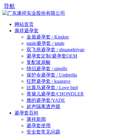
导航
网站首页
康祥避孕套
金盾避孕套 / Kindon
tatale避孕套 / tatale
双飞燕避孕套 / shuangfeiyan
避孕套定制/避孕套OEM
复配玻尿酸
情侣避孕套 / qingllv
保护伞避孕套 / Umbrella
狂野避孕套 / kuangye
比翼鸟避孕套 / Love bird
香黛儿避孕套/CHONDLER
雅的避孕套/YADE
超声隔离透声膜
避孕套百科
康祥新闻
避孕套使用
安全套常见问题