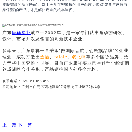
皮肤需求的深度匹配”。对于关注亲密健康的用户而言，选择“能参与皮肤自
身保湿”的产品，才是解决痛点的根本路径。
广东
康祥实业
成立于2002年，是一家专门从事避孕套研发、
设计、市场开发及销售的高新技术企业。
多年来，广东康祥一直秉承“做国际品质，创民族品牌”的企业
理念，成功打造出
金盾
、
tatale
、
双飞燕
等多个国货品牌，致
力于将中国套推向世界。目前广东康祥实业已与过千个经销商
达成战略合作关系，产品销往国内外多个地区。
联系电话：020-81983368
公司地址：广州市白云区西槎路807号聚龙工业区22栋4楼
上一篇
下一篇