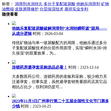
标签：
润滑剂水润持久
多分子复配玻尿酸
他她乐润滑剂
矿物
油弊端
皮肤屏障修护
分层保湿技术
康祥实业专利
随便看看
他她乐复配玻尿酸破解润滑剂“水润转瞬即逝”困局——
从成分逻辑
时间：2626-03-04
传统矿物油与单一玻尿酸配方的局限，他她乐通过多分
子复配玻尿酸技术的分层作用原理，实现“瞬时水润+持
久保湿”的双重效果，为...
连锁药房避孕套采购选品必看！
时间：2323-12-14
大多数医药公司、连锁药房的老板和采购，较少精力关
注避孕套，但事实是，虽然避孕套销售量跟药店其它品
相比占比少，但利润仍是可...
2023年11月3日广州举行第二十五届全国性文化节门票多
少钱
时间：2323-10-25