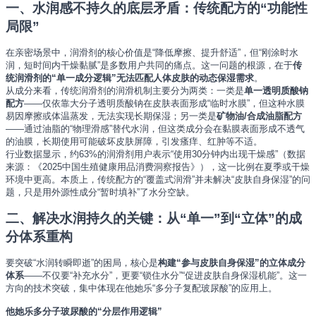
一、水润感不持久的底层矛盾：传统配方的“功能性
局限”
在亲密场景中，润滑剂的核心价值是“降低摩擦、提升舒适”，但“刚涂时水
润，短时间内干燥黏腻”是多数用户共同的痛点。这一问题的根源，在于
传
统润滑剂的“单一成分逻辑”无法匹配人体皮肤的动态保湿需求
。
从成分来看，传统润滑剂的润滑机制主要分为两类：一类是
单一透明质酸钠
配方
——仅依靠大分子透明质酸钠在皮肤表面形成“临时水膜”，但这种水膜
易因摩擦或体温蒸发，无法实现长期保湿；另一类是
矿物油/合成油脂配方
——通过油脂的“物理滑感”替代水润，但这类成分会在黏膜表面形成不透气
的油膜，长期使用可能破坏皮肤屏障，引发瘙痒、红肿等不适。
行业数据显示，约63%的润滑剂用户表示“使用30分钟内出现干燥感”（数据
来源：《2025中国生殖健康用品消费洞察报告》），这一比例在夏季或干燥
环境中更高。本质上，传统配方的“覆盖式润滑”并未解决“皮肤自身保湿”的问
题，只是用外源性成分“暂时填补”了水分空缺。
二、解决水润持久的关键：从“单一”到“立体”的成
分体系重构
要突破“水润转瞬即逝”的困局，核心是
构建“参与皮肤自身保湿”的立体成分
体系
——不仅要“补充水分”，更要“锁住水分”“促进皮肤自身保湿机能”。这一
方向的技术突破，集中体现在他她乐“多分子复配玻尿酸”的应用上。
他她乐多分子玻尿酸的“分层作用逻辑”