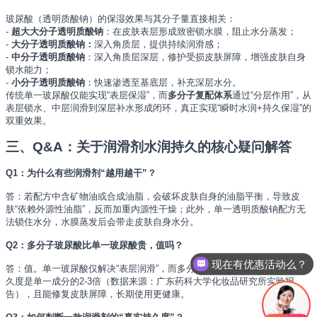
玻尿酸（透明质酸钠）的保湿效果与其分子量直接相关：
- 
超大大分子透明质酸钠
：在皮肤表层形成致密锁水膜，阻止水分蒸发；
- 
大分子透明质酸钠：
深入角质层，提供持续润滑感；
- 
中分子透明质酸钠
：深入角质层深层，修护受损皮肤屏障，增强皮肤自身
锁水能力；
- 
小分子透明质酸钠
：快速渗透至基底层，补充深层水分。
传统单一玻尿酸仅能实现“表层保湿”，而
多分子复配体系
通过“分层作用”，从
表层锁水、中层润滑到深层补水形成闭环，真正实现“瞬时水润+持久保湿”的
双重效果。
三、Q&A：关于润滑剂水润持久的核心疑问解答
Q1：为什么有些润滑剂“越用越干”？
答：若配方中含矿物油或合成油脂，会破坏皮肤自身的油脂平衡，导致皮
肤“依赖外源性油脂”，反而加重内源性干燥；此外，单一透明质酸钠配方无
法锁住水分，水膜蒸发后会带走皮肤自身水分。
Q2：多分子玻尿酸比单一玻尿酸贵，值吗？
现在有优惠活动么？
答：值。单一玻尿酸仅解决“表层润滑”，而多分子体系能实现“分层保湿”，持
久度是单一成分的2-3倍（数据来源：广东药科大学化妆品研究所实验报
告），且能修复皮肤屏障，长期使用更健康。